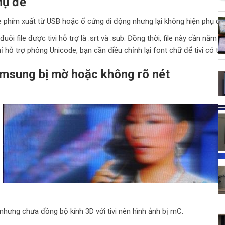
hụ đề
e phím xuất từ USB hoặc ổ cứng di động nhưng lại không hiện phụ đề
uôi file được tivi hỗ trợ là .srt và .sub. Đồng thời, file này cần nằm c
 chỉ hỗ trợ phông Unicode, bạn cần điều chỉnh lại font chữ để tivi có t
amsung bị mờ hoặc không rõ nét
hưng chưa đồng bộ kính 3D với tivi nên hình ảnh bị mC.