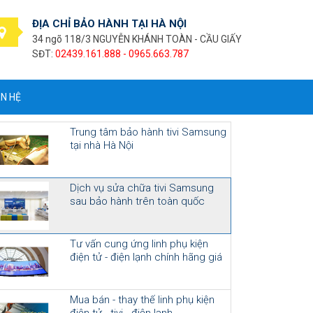
ĐỊA CHỈ BẢO HÀNH TẠI HÀ NỘI
34 ngõ 118/3 NGUYỄN KHÁNH TOÀN - CẦU GIẤY
SĐT:
02439.161.888 - 0965.663.787
ÊN HỆ
Trung tâm bảo hành tivi Samsung
tại nhà Hà Nội
Dịch vụ sửa chữa tivi Samsung
sau bảo hành trên toàn quốc
Tư vấn cung ứng linh phụ kiện
điện tử - điện lạnh chính hãng giá
cạnh tranh
Mua bán - thay thế linh phụ kiện
điện tử - tivi - điện lạnh