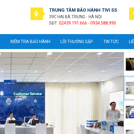
TRUNG TÂM BẢO HÀNH TIVI SS
39C HAI BÀ TRƯNG - HÀ NỘI
SĐT:
02439.191.666 - 0934.588.990
A
KIỂM TRA BẢO HÀNH
LỖI THƯỜNG GẶP
TIN TỨC
LI