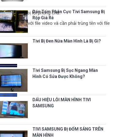
Dán Tấm Phân Cực Tivi Samsung Bị
 hoặc phụ đề bị lỗi phông chữ.
Rộp Giá Rẻ
hung thư mục với file video và cần phải trùng tên với file
hể đọc được.
Tivi Bị Đen Nửa Màn Hình Là Bị Gì?
Tivi Samsung Bị Sọc Ngang Màn
Hình Có Sửa Được Không?
DẤU HIỆU LỖI MÀN HÌNH TIVI
SAMSUNG
TIVI SAMSUNG BỊ ĐỐM SÁNG TRÊN
MÀN HÌNH