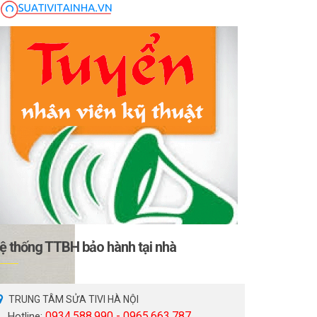
ệ thống TTBH bảo hành tại nhà
TRUNG TÂM SỬA TIVI HÀ NỘI
0934.588.990 - 0965.663.787
Hotline: