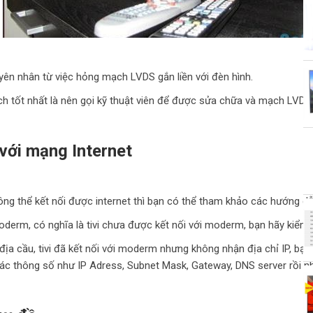
yên nhân từ việc hỏng mạch LVDS gắn liền với đèn hình.
ách tốt nhất là nên gọi kỹ thuật viên để được sửa chữa và mạch LVD
 với mạng Internet
ông thể kết nối được internet thì bạn có thể tham khảo các hướng dẫ
 moderm, có nghĩa là tivi chưa được kết nối với moderm, bạn hãy kiểm 
a cầu, tivi đã kết nối với moderm nhưng không nhận địa chỉ IP, bạn c
các thông số như IP Adress, Subnet Mask, Gateway, DNS server rồi nh