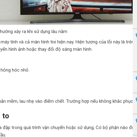
thường xảy ra khi sử dụng lâu năm
áy tính và cả màn hình tivi hiện nay. Hiện tượng của lỗi này là trê
huyển hình ảnh hoặc thay đổi độ sáng màn hình.
i hỏng hóc nhỏ.
ăn mềm, lau nhẹ vào điểm chết. Trường hợp nếu không khắc phục đư
 to
va đập trong quá trình vận chuyển hoặc sử dụng; Có bộ phận nào đó b
ầu.