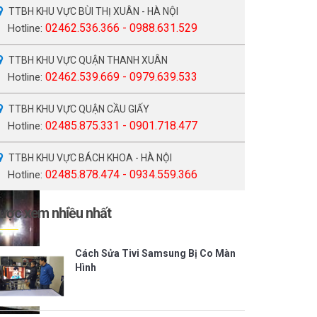
TTBH KHU VỰC BÙI THỊ XUÂN - HÀ NỘI
02462.536.366 - 0988.631.529
Hotline:
TTBH KHU VỰC QUẬN THANH XUÂN
02462.539.669 - 0979.639.533
Hotline:
TTBH KHU VỰC QUẬN CẦU GIẤY
02485.875.331 - 0901.718.477
Hotline:
TTBH KHU VỰC BÁCH KHOA - HÀ NỘI
02485.878.474 - 0934.559.366
Hotline:
ược xem nhiều nhất
Cách Sửa Tivi Samsung Bị Co Màn
Hình