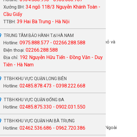
34 ngõ 118/3 Nguyễn Khánh Toàn -
Xưởng BH:
Cầu Giấy
39 Hai Bà Trưng - Hà Nội
TTBH:
TRUNG TÂM BẢO HÀNH TẠI HÀ NAM
n màn hình tivi xuất hiện những chấm đen hoặc trắng nhỏ và
0975.888.577 - 02266.288.588
Hotline:
02266.288.588
Điện thoại:
192 Nguyễn Hữu Tiến - Đồng Văn - Duy
Địa chỉ:
Tiên - Hà Nam
TTBH KHU VỰC QUẬN LONG BIÊN
02485.878.473 - 0398.222.668
Hotline:
TTBH KHU VỰC QUẬN ĐỐNG ĐA
ợc bạn có thể gọi nhân viên kỹ thuật đến sửa.
02485.875.330 - 0902.031.550
Hotline:
TTBH KHU VỰC QUẬN HAI BÀ TRƯNG
ị rơi ra ngoài và làm vỡ điểm màu của màn hình tivi. Ngoài
02462.536.686 - 0962.720.386
Hotline: