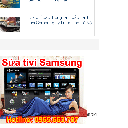
Địa chỉ các Trung tâm bảo hành
Tivi Samsung uy tín tại nhà Hà Nội
hải mang ra cửa hàng để sửa chữa nhé.
 sóc chiếc tivi của gia đình mình. Để bảo hành tivi
thành phố Hà Nội.