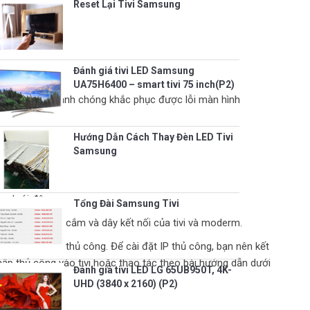
Reset Lại Tivi Samsung
Đánh giá tivi LED Samsung
UA75H6400 – smart tivi 75 inch(P2)
S để có thể nhanh chóng khắc phục được lỗi màn hình
Hướng Dẫn Cách Thay Đèn LED Tivi
Samsung
n dưới đây:
Tổng Đài Samsung Tivi
tra lại các đầu cắm và dây kết nối của tivi và moderm.
ần cài đặt IP thủ công. Để cài đặt IP thủ công, bạn nên kết
ập thủ công vào tivi hoặc thao tác theo bài hướng dẫn dưới
Đánh giá tivi LED LG 65UB950T, 4K-
UHD (3840 x 2160) (P2)