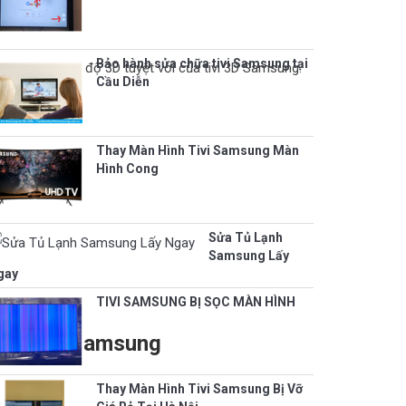
Bảo hành sửa chữa tivi Samsung tại
hưởng thức chế độ 3D tuyệt vời của tivi 3D Samsung.
Cầu Diễn
Thay Màn Hình Tivi Samsung Màn
Hình Cong
Sửa Tủ Lạnh
Samsung Lấy
gay
TIVI SAMSUNG BỊ SỌC MÀN HÌNH
uảng cáo Samsung
Thay Màn Hình Tivi Samsung Bị Vỡ