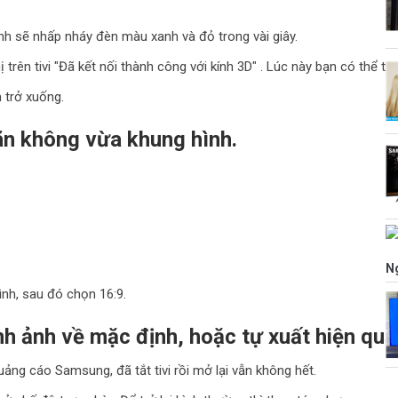
ính sẽ nhấp nháy đèn màu xanh và đỏ trong vài giây.
 trên tivi "Đã kết nối thành công với kính 3D" . Lúc này bạn có thể t
 trở xuống.
giãn không vừa khung hình.
N
nh, sau đó chọn 16:9.
ình ảnh về mặc định, hoặc tự xuất hiện q
uảng cáo Samsung, đã tắt tivi rồi mở lại vẫn không hết.