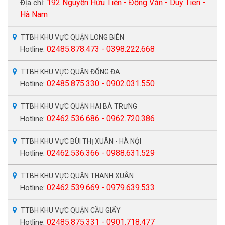
192 Nguyễn Hữu Tiến - Đồng Văn - Duy Tiên -
Địa chỉ:
Hà Nam
TTBH KHU VỰC QUẬN LONG BIÊN
02485.878.473 - 0398.222.668
Hotline:
TTBH KHU VỰC QUẬN ĐỐNG ĐA
02485.875.330 - 0902.031.550
Hotline:
TTBH KHU VỰC QUẬN HAI BÀ TRƯNG
02462.536.686 - 0962.720.386
Hotline:
TTBH KHU VỰC BÙI THỊ XUÂN - HÀ NỘI
02462.536.366 - 0988.631.529
Hotline:
TTBH KHU VỰC QUẬN THANH XUÂN
02462.539.669 - 0979.639.533
Hotline:
TTBH KHU VỰC QUẬN CẦU GIẤY
02485.875.331 - 0901.718.477
Hotline: