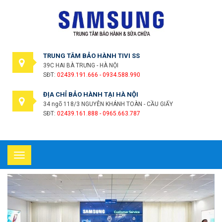
TRUNG TÂM BẢO HÀNH TIVI SS
39C HAI BÀ TRƯNG - HÀ NỘI
SĐT:
02439.191.666 - 0934.588.990
ĐỊA CHỈ BẢO HÀNH TẠI HÀ NỘI
34 ngõ 118/3 NGUYỄN KHÁNH TOÀN - CẦU GIẤY
SĐT:
02439.161.888 - 0965.663.787
Toggle
navigation