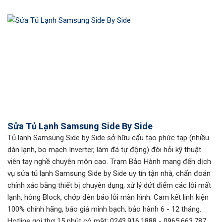
Sửa Tủ Lạnh Samsung Side By Side
Tủ lạnh Samsung Side by Side sở hữu cấu tạo phức tạp (nhiều
dàn lạnh, bo mạch Inverter, làm đá tự động) đòi hỏi kỹ thuật
viên tay nghề chuyên môn cao. Trạm Bảo Hành mang đến dịch
vụ sửa tủ lạnh Samsung Side by Side uy tín tận nhà, chẩn đoán
chính xác bằng thiết bị chuyên dụng, xử lý dứt điểm các lỗi mất
lạnh, hỏng Block, chớp đèn báo lỗi màn hình. Cam kết linh kiện
100% chính hãng, báo giá minh bạch, bảo hành 6 - 12 tháng.
Hotline gọi thợ 15 phút có mặt: 0243.916.1888 - 0965.663.787.