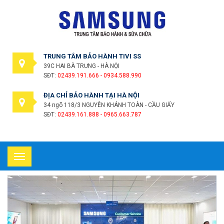
TRUNG TÂM BẢO HÀNH TIVI SS
39C HAI BÀ TRƯNG - HÀ NỘI
SĐT:
02439.191.666 - 0934.588.990
ĐỊA CHỈ BẢO HÀNH TẠI HÀ NỘI
34 ngõ 118/3 NGUYỄN KHÁNH TOÀN - CẦU GIẤY
SĐT:
02439.161.888 - 0965.663.787
Toggle
navigation