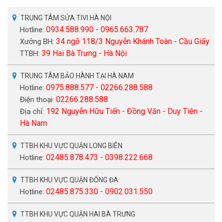
TRUNG TÂM SỬA TIVI HÀ NỘI
0934.588.990 - 0965.663.787
Hotline:
34 ngõ 118/3 Nguyễn Khánh Toàn - Cầu Giấy
Xưởng BH:
39 Hai Bà Trưng - Hà Nội
TTBH:
TRUNG TÂM BẢO HÀNH TẠI HÀ NAM
0975.888.577 - 02266.288.588
Hotline:
02266.288.588
Điện thoại:
192 Nguyễn Hữu Tiến - Đồng Văn - Duy Tiên -
Địa chỉ:
Hà Nam
TTBH KHU VỰC QUẬN LONG BIÊN
02485.878.473 - 0398.222.668
Hotline:
TTBH KHU VỰC QUẬN ĐỐNG ĐA
02485.875.330 - 0902.031.550
Hotline:
TTBH KHU VỰC QUẬN HAI BÀ TRƯNG