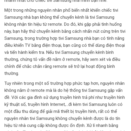
nhanh nhất cho chiếc tivi Samsung nhà mình bạn nhé.
Một trong những nguyên nhân phổ biến nhất khiến chiếc tivi
Samsung nhà bạn không thể chuyển kênh là tivi Samsung
không nhận tín hiệu từ remote. Do đó, khi gặp phải tình huống
này, bạn hãy thử chuyển kênh bằng cách nhấn nút cứng trên tivi
Samsung, trong trường hợp tivi Samsung nhà bạn có tính năng
điều khiển TV bằng điện thoại, bạn cũng có thể dùng điện thoại
và tiến hành kiểm tra. Nếu tivi Samsung chuyển kênh bình
thường, chứng tỏ vấn đề nằm ở remote, hãy xem xét và điều
chỉnh để chắc chắn rằng remote sẽ trở lại hoạt động bình
thường.
Tuy nhiên trong một số trường hợp phức tạp hơn, nguyên nhân
không nằm ở remote mà là do hệ thống tivi Samsung gặp vấn
đề. Với các gia đình sử dụng truyền hình trả phí như truyền hình
kỹ thuật số, truyền hình Internet,…đi kèm tivi Samsung luôn có
một đầu thu dùng để giải mã thiết bị truyền hình, rất có thể
nguyên nhân tivi Samsung không chuyển kênh được là do tín
hiệu từ nhà cung cấp không được ổn định. Xử lí nhanh bằng