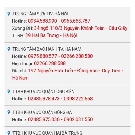
TRUNG TÂM SỬA TIVI HÀ NỘI
0934.588.990 - 0965.663.787
Hotline:
34 ngõ 118/3 Nguyễn Khánh Toàn - Cầu Giấy
Xưởng BH:
39 Hai Bà Trưng - Hà Nội
TTBH:
TRUNG TÂM BẢO HÀNH TẠI HÀ NAM
0975.888.577 - 02266.288.588
Hotline:
02266.288.588
Điện thoại:
192 Nguyễn Hữu Tiến - Đồng Văn - Duy Tiên -
Địa chỉ:
Hà Nam
TTBH KHU VỰC QUẬN LONG BIÊN
02485.878.473 - 0398.222.668
Hotline:
TTBH KHU VỰC QUẬN ĐỐNG ĐA
02485.875.330 - 0902.031.550
Hotline:
TTBH KHU VỰC QUẬN HAI BÀ TRƯNG