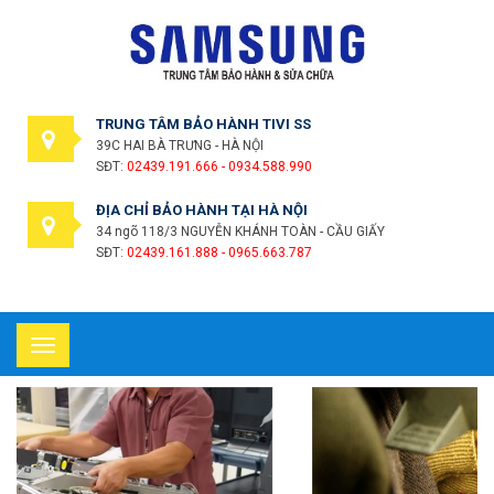
TRUNG TÂM BẢO HÀNH TIVI SS
39C HAI BÀ TRƯNG - HÀ NỘI
SĐT:
02439.191.666 - 0934.588.990
ĐỊA CHỈ BẢO HÀNH TẠI HÀ NỘI
34 ngõ 118/3 NGUYỄN KHÁNH TOÀN - CẦU GIẤY
SĐT:
02439.161.888 - 0965.663.787
Toggle
navigation