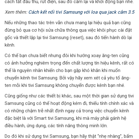
cách tắt đầu thu, rút điện, sau đó cắm lại và khởi động bạn nhé.
Xem thêm:
Cách kết nối tivi Samsung với loa qua jack cắm 3.5
Nếu những thao tác trên vẫn chưa mang lại hiệu quả bạn cũng
đừng bỏ qua cơ hội sửa chữa thông qua việc khôi phục cài đặt
gốc và thiết lập lại tivi Samsung (reset), sau đó tiến hành dò lại
kênh.
Có thể bạn chưa biết nhưng đôi khi hướng xoay ăng-ten cũng
có ảnh hưởng nghiêm trọng đến chất lượng tín hiệu kênh, rất có
thể là nguyên nhân khiến cho bạn gặp khó khăn khi muốn
chuyển kênh tivi Samsung. Bởi vậy hãy xem xét cả yêu tố ăng-
ten mỗi khi tivi Samsung không chuyển được kênh bạn nhé.
Cũng giống như các thiết bị khác, sau một thời gian sử dụng tivi
Samsung cũng có thể hoạt động kém đi, thiếu tính chính xác và
có những chậm trễ nhất định ngay cả trong việc chuyển kênh
đặc biệt là với Smart tivi Samsung, khi mà máy phải gánh hệ
điều hành, ứng dụng, các tính năng thông minh lớn.
Do đó khi sử dụng tivi Samsung, bạn hãy thật “nhẹ nhàng”, bấm