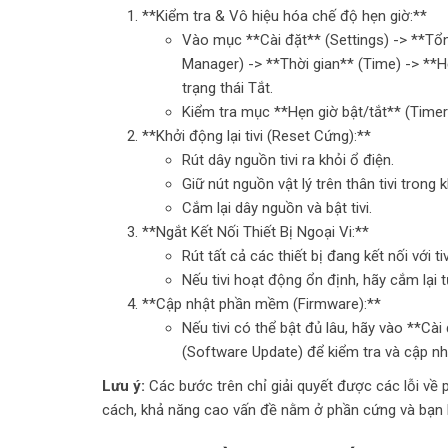
**Kiểm tra & Vô hiệu hóa chế độ hẹn giờ:**
Vào mục **Cài đặt** (Settings) -> **Tổn
Manager) -> **Thời gian** (Time) -> **H
trạng thái Tắt.
Kiểm tra mục **Hẹn giờ bật/tắt** (Time
**Khởi động lại tivi (Reset Cứng):**
Rút dây nguồn tivi ra khỏi ổ điện.
Giữ nút nguồn vật lý trên thân tivi trong 
Cắm lại dây nguồn và bật tivi.
**Ngắt Kết Nối Thiết Bị Ngoại Vi:**
Rút tất cả các thiết bị đang kết nối với ti
Nếu tivi hoạt động ổn định, hãy cắm lại t
**Cập nhật phần mềm (Firmware):**
Nếu tivi có thể bật đủ lâu, hãy vào **C
(Software Update) để kiểm tra và cập nh
Lưu ý:
Các bước trên chỉ giải quyết được các lỗi về p
cách, khả năng cao vấn đề nằm ở phần cứng và bạn k