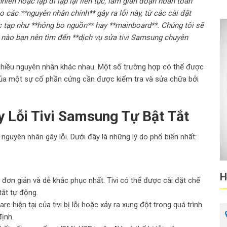
iên hoặc lặp đi lặp lại liên tục, làm gián đoạn hoàn toàn
ào các **nguyên nhân chính** gây ra lỗi này, từ các cài đặt
tạp như **hỏng bo nguồn** hay **mainboard**. Chúng tôi sẽ
i nào bạn nên tìm đến **dịch vụ sửa tivi Samsung chuyên
ừ nhiều nguyên nhân khác nhau. Một số trường hợp có thể được
u của một sự cố phần cứng cần được kiểm tra và sửa chữa bởi
 Lỗi Tivi Samsung Tự Bật Tắt
guyên nhân gây lỗi. Dưới đây là những lý do phổ biến nhất:
H
n đơn giản và dễ khắc phục nhất. Tivi có thể được cài đặt chế
tắt tự động.
 hiện tại của tivi bị lỗi hoặc xảy ra xung đột trong quá trình
ịnh.