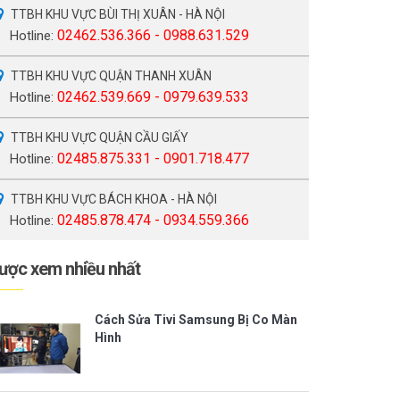
TTBH KHU VỰC BÙI THỊ XUÂN - HÀ NỘI
02462.536.366 - 0988.631.529
Hotline:
TTBH KHU VỰC QUẬN THANH XUÂN
02462.539.669 - 0979.639.533
Hotline:
TTBH KHU VỰC QUẬN CẦU GIẤY
02485.875.331 - 0901.718.477
Hotline:
TTBH KHU VỰC BÁCH KHOA - HÀ NỘI
02485.878.474 - 0934.559.366
Hotline:
ược xem nhiều nhất
Cách Sửa Tivi Samsung Bị Co Màn
Hình