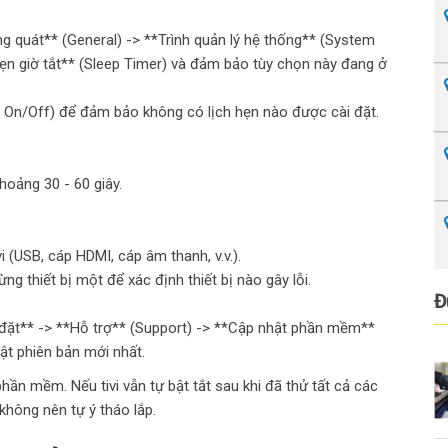
g quát** (General) -> **Trình quản lý hệ thống** (System
ẹn giờ tắt** (Sleep Timer) và đảm bảo tùy chọn này đang ở
r On/Off) để đảm bảo không có lịch hẹn nào được cài đặt.
khoảng 30 - 60 giây.
vi (USB, cáp HDMI, cáp âm thanh, v.v.).
ừng thiết bị một để xác định thiết bị nào gây lỗi.
Đ
ài đặt** -> **Hỗ trợ** (Support) -> **Cập nhật phần mềm**
ật phiên bản mới nhất.
hần mềm. Nếu tivi vẫn tự bật tắt sau khi đã thử tất cả các
hông nên tự ý tháo lắp.