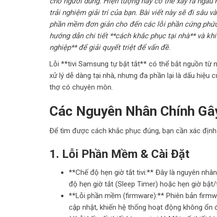
cho người dùng. Hiện tượng này có thể xảy ra ngẫu nh
trải nghiệm giải trí của bạn. Bài viết này sẽ đi sâu v
phần mềm đơn giản cho đến các lỗi phần cứng phức 
hướng dẫn chi tiết **cách khắc phục tại nhà** và kh
nghiệp** để giải quyết triệt để vấn đề.
Lỗi **tivi Samsung tự bật tắt** có thể bắt nguồn t
xử lý dễ dàng tại nhà, nhưng đa phần lại là dấu hiệ
thợ có chuyên môn.
Các Nguyên Nhân Chính Gây
Để tìm được cách khắc phục đúng, bạn cần xác định n
1. Lỗi Phần Mềm & Cài Đặt
**Chế độ hẹn giờ tắt tivi:** Đây là nguyên nhâ
độ hẹn giờ tắt (Sleep Timer) hoặc hẹn giờ bật/
**Lỗi phần mềm (firmware):** Phiên bản firmware
cập nhật, khiến hệ thống hoạt động không ổn đ