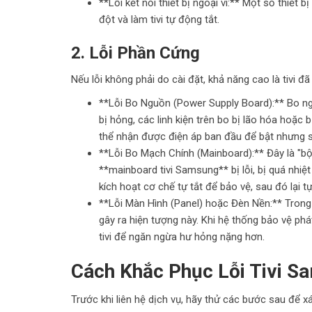
**Lỗi kết nối thiết bị ngoại vi:** Một số thiết 
đột và làm tivi tự động tắt.
2. Lỗi Phần Cứng
Nếu lỗi không phải do cài đặt, khả năng cao là tivi đ
**Lỗi Bo Nguồn (Power Supply Board):** Bo ngu
bị hỏng, các linh kiện trên bo bị lão hóa hoặc 
thể nhận được điện áp ban đầu để bật nhưng sa
**Lỗi Bo Mạch Chính (Mainboard):** Đây là "bộ 
**mainboard tivi Samsung** bị lỗi, bị quá nhiệt
kích hoạt cơ chế tự tắt để bảo vệ, sau đó lại tự b
**Lỗi Màn Hình (Panel) hoặc Đèn Nền:** Trong
gây ra hiện tượng này. Khi hệ thống bảo vệ phá
tivi để ngăn ngừa hư hỏng nặng hơn.
Cách Khắc Phục Lỗi Tivi S
Trước khi liên hệ dịch vụ, hãy thử các bước sau để xá