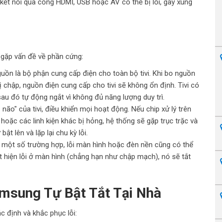
bị kết nối qua cổng HDMI, USB hoặc AV có thể bị lỗi, gây xung
ã gặp vấn đề về phần cứng:
ồn là bộ phận cung cấp điện cho toàn bộ tivi. Khi bo nguồn
bị chập, nguồn điện cung cấp cho tivi sẽ không ổn định. Tivi có
u đó tự động ngắt vì không đủ năng lượng duy trì.
não" của tivi, điều khiển mọi hoạt động. Nếu chip xử lý trên
 hoặc các linh kiện khác bị hỏng, hệ thống sẽ gặp trục trặc và
ật lên và lặp lại chu kỳ lỗi.
 một số trường hợp, lỗi màn hình hoặc đèn nền cũng có thể
t hiện lỗi ở màn hình (chẳng hạn như chập mạch), nó sẽ tắt
amsung Tự Bật Tắt Tại Nhà
c định và khắc phục lỗi: