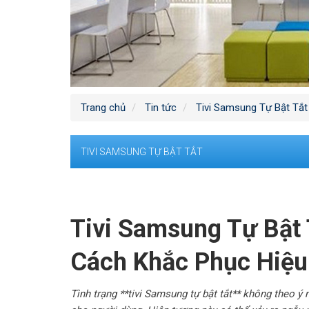
Trang chủ
Tin tức
Tivi Samsung Tự Bật Tắt
TIVI SAMSUNG TỰ BẬT TẮT
Tivi Samsung Tự Bật
Cách Khắc Phục Hiệu
Tình trạng **tivi Samsung tự bật tắt** không theo ý 