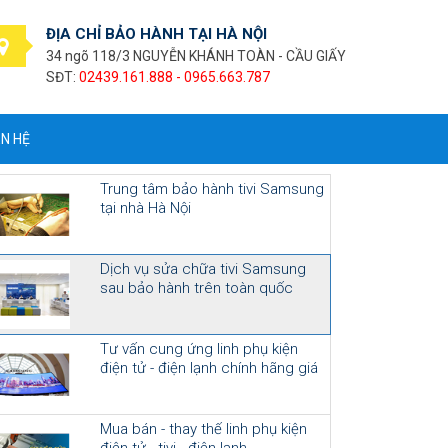
ĐỊA CHỈ BẢO HÀNH TẠI HÀ NỘI
34 ngõ 118/3 NGUYỄN KHÁNH TOÀN - CẦU GIẤY
SĐT:
02439.161.888 - 0965.663.787
ÊN HỆ
Trung tâm bảo hành tivi Samsung
tại nhà Hà Nội
Dịch vụ sửa chữa tivi Samsung
sau bảo hành trên toàn quốc
Tư vấn cung ứng linh phụ kiện
điện tử - điện lạnh chính hãng giá
cạnh tranh
Mua bán - thay thế linh phụ kiện
điện tử - tivi - điện lạnh