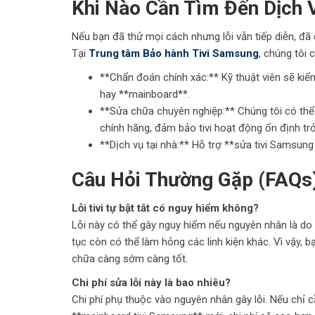
Khi Nào Cần Tìm Đến Dịch
Nếu bạn đã thử mọi cách nhưng lỗi vẫn tiếp diễn, đã 
Tại
Trung tâm Bảo hành Tivi Samsung
, chúng tôi 
**Chẩn đoán chính xác:** Kỹ thuật viên sẽ kiể
hay **mainboard**.
**Sửa chữa chuyên nghiệp:** Chúng tôi có thể
chính hãng, đảm bảo tivi hoạt động ổn định trở 
**Dịch vụ tại nhà:** Hỗ trợ **sửa tivi Samsung t
Câu Hỏi Thường Gặp (FAQs
Lỗi tivi tự bật tắt có nguy hiểm không?
Lỗi này có thể gây nguy hiểm nếu nguyên nhân là do ch
tục còn có thể làm hỏng các linh kiện khác. Vì vậy, bạ
chữa càng sớm càng tốt.
Chi phí sửa lỗi này là bao nhiêu?
Chi phí phụ thuộc vào nguyên nhân gây lỗi. Nếu chỉ c