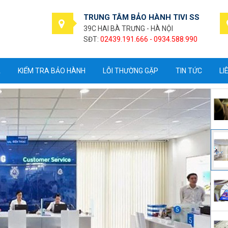
TRUNG TÂM BẢO HÀNH TIVI SS
39C HAI BÀ TRƯNG - HÀ NỘI
SĐT:
02439.191.666 - 0934.588.990
A
KIỂM TRA BẢO HÀNH
LỖI THƯỜNG GẶP
TIN TỨC
LI