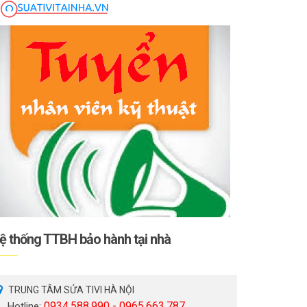
ệ thống TTBH bảo hành tại nhà
TRUNG TÂM SỬA TIVI HÀ NỘI
0934.588.990 - 0965.663.787
Hotline: