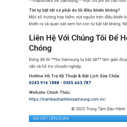
**mainboard tivi Samsung** mới, chi phí sẽ cao hơn.
Tivi tự bật tắt có phải do lỗi điều khiển không?
Một số trường hợp hiếm, nút nguồn trên điều khiển bị
khiển ra và quan sát xem tivi còn tự bật tắt không. N
Liên Hệ Với Chúng Tôi Để 
Chóng
Đừng để lỗi **tivi Samsung tự bật tắt** làm gián đo
vấn và hỗ trợ chuyên nghiệp.
Hotline Hỗ Trợ Kỹ Thuật & Đặt Lịch Sửa Chữa:
0243.916.1888
-
0965.663.787
Website Chính Thức:
https://trambaohanhtivisamsung.com.vn/
© 2025 Trung Tâm Bảo Hành T
BÀI VIẾT LIÊN QUAN