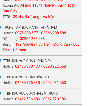
34 ngõ 118/3 Nguyễn Khánh Toàn -
Xưởng BH:
Cầu Giấy
39 Hai Bà Trưng - Hà Nội
TTBH:
TRUNG TÂM BẢO HÀNH TẠI HÀ NAM
0975.888.577 - 02266.288.588
Hotline:
02266.288.588
Điện thoại:
192 Nguyễn Hữu Tiến - Đồng Văn - Duy
Địa chỉ:
Tiên - Hà Nam
TTBH KHU VỰC QUẬN LONG BIÊN
02485.878.473 - 0398.222.668
Hotline:
TTBH KHU VỰC QUẬN ĐỐNG ĐA
02485.875.330 - 0902.031.550
Hotline:
TTBH KHU VỰC QUẬN HAI BÀ TRƯNG
02462.536.686 - 0962.720.386
Hotline: