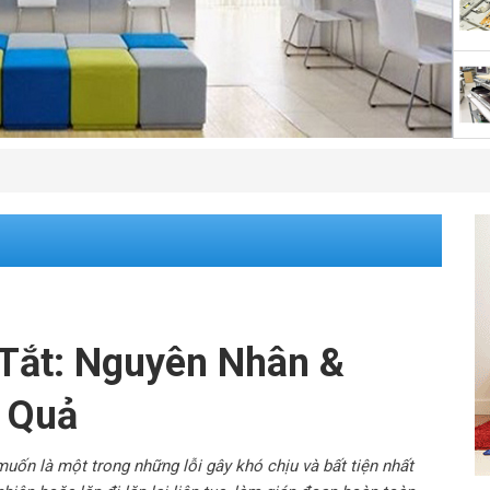
 Tắt: Nguyên Nhân &
 Quả
muốn là một trong những lỗi gây khó chịu và bất tiện nhất