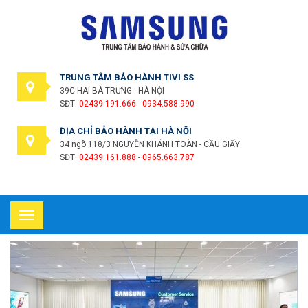
TRUNG TÂM BẢO HÀNH TIVI SS
39C HAI BÀ TRƯNG - HÀ NỘI
SĐT:
02439.191.666 - 0934.588.990
ĐỊA CHỈ BẢO HÀNH TẠI HÀ NỘI
34 ngõ 118/3 NGUYỄN KHÁNH TOÀN - CẦU GIẤY
SĐT:
02439.161.888 - 0965.663.787
Toggle
navigation