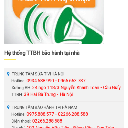
Hệ thống TTBH bảo hành tại nhà
TRUNG TÂM SỬA TIVI HÀ NỘI
0934.588.990 - 0965.663.787
Hotline:
34 ngõ 118/3 Nguyễn Khánh Toàn - Cầu Giấy
Xưởng BH:
39 Hai Bà Trưng - Hà Nội
TTBH:
TRUNG TÂM BẢO HÀNH TẠI HÀ NAM
0975.888.577 - 02266.288.588
Hotline:
02266.288.588
Điện thoại:
192 Nguyễn Hữu Tiến - Đồng Văn - Duy Tiên -
Địa chỉ: