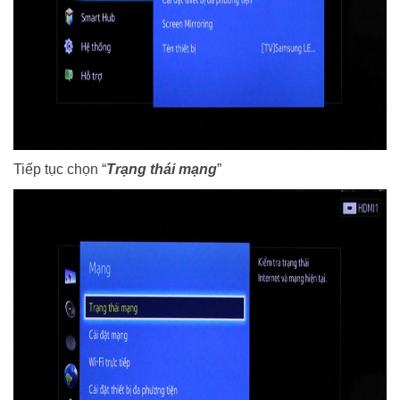
Tiếp tục c
họn “
Trạng thái mạng
”