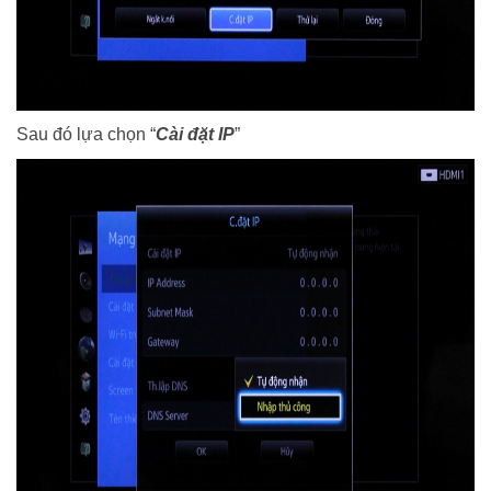
Sau đó lựa c
họn “
Cài đặt IP
”