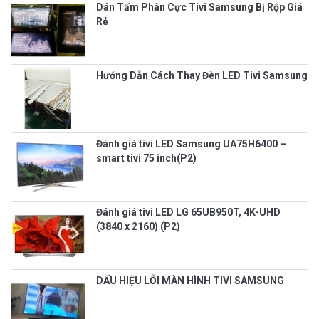
Dán Tấm Phân Cực Tivi Samsung Bị Rộp Giá
Rẻ
Hướng Dẫn Cách Thay Đèn LED Tivi Samsung
Đánh giá tivi LED Samsung UA75H6400 –
smart tivi 75 inch(P2)
Đánh giá tivi LED LG 65UB950T, 4K-UHD
(3840 x 2160) (P2)
DẤU HIỆU LỖI MÀN HÌNH TIVI SAMSUNG