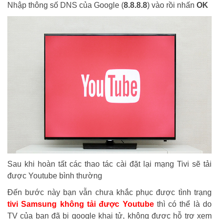
Nhập thông số DNS của Google (
8.8.8.8
) vào rồi nhấn
OK
Sau khi hoàn tất các thao tác cài đặt lại mạng
Tivi
sẽ tải
được Youtube bình thường
Đến bước này bạn
vẫn chưa
khắc phục
được
tình trạng
tivi
Samsung
không
tải được Youtube
thì có thể là do
TV của bạn đã bị google khai tử, không được hỗ trợ xem