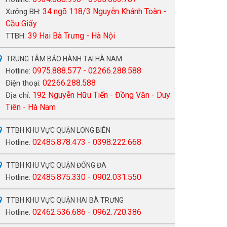
34 ngõ 118/3 Nguyễn Khánh Toàn -
Xưởng BH:
Cầu Giấy
39 Hai Bà Trưng - Hà Nội
TTBH:
TRUNG TÂM BẢO HÀNH TẠI HÀ NAM
0975.888.577 - 02266.288.588
Hotline:
02266.288.588
Điện thoại:
192 Nguyễn Hữu Tiến - Đồng Văn - Duy
Địa chỉ:
Tiên - Hà Nam
TTBH KHU VỰC QUẬN LONG BIÊN
02485.878.473 - 0398.222.668
Hotline:
TTBH KHU VỰC QUẬN ĐỐNG ĐA
02485.875.330 - 0902.031.550
Hotline:
TTBH KHU VỰC QUẬN HAI BÀ TRƯNG
02462.536.686 - 0962.720.386
Hotline: