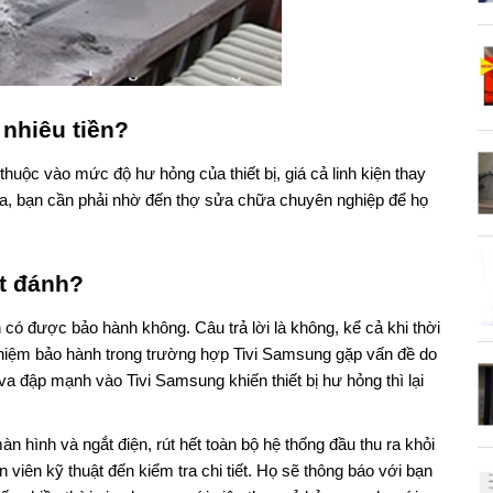
 nhiêu tiền?
huộc vào mức độ hư hỏng của thiết bị, giá cả linh kiện thay
ữa, bạn cần phải nhờ đến thợ sửa chữa chuyên nghiệp để họ
ét đánh?
có được bảo hành không. Câu trả lời là không, kể cả khi thời
nhiệm bảo hành trong trường hợp Tivi Samsung gặp vấn đề do
va đập mạnh vào Tivi Samsung khiến thiết bị hư hỏng thì lại
n hình và ngắt điện, rút hết toàn bộ hệ thống đầu thu ra khỏi
ân viên kỹ thuật đến kiểm tra chi tiết. Họ sẽ thông báo với bạn