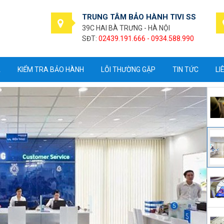
TRUNG TÂM BẢO HÀNH TIVI SS
39C HAI BÀ TRƯNG - HÀ NỘI
SĐT:
02439.191.666 - 0934.588.990
A
KIỂM TRA BẢO HÀNH
LỖI THƯỜNG GẶP
TIN TỨC
LI