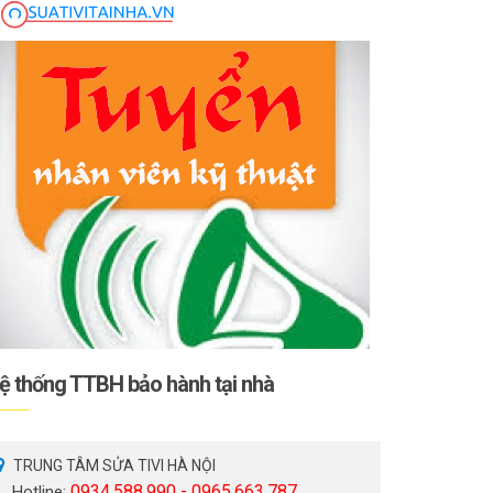
ệ thống TTBH bảo hành tại nhà
TRUNG TÂM SỬA TIVI HÀ NỘI
0934.588.990 - 0965.663.787
Hotline: