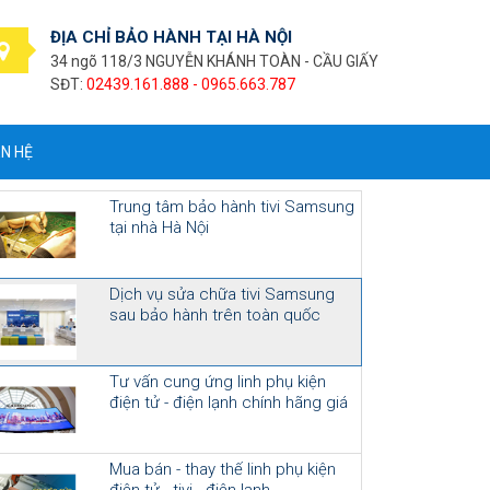
ĐỊA CHỈ BẢO HÀNH TẠI HÀ NỘI
34 ngõ 118/3 NGUYỄN KHÁNH TOÀN - CẦU GIẤY
SĐT:
02439.161.888 - 0965.663.787
ÊN HỆ
Trung tâm bảo hành tivi Samsung
tại nhà Hà Nội
Dịch vụ sửa chữa tivi Samsung
sau bảo hành trên toàn quốc
Tư vấn cung ứng linh phụ kiện
điện tử - điện lạnh chính hãng giá
cạnh tranh
Mua bán - thay thế linh phụ kiện
điện tử - tivi - điện lạnh