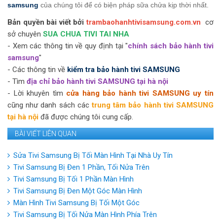
samsung
của chúng tôi để có biện pháp sữa chửa kịp thời nhất.
Bản quyền bài viết bởi
trambaohanhtivisamsung.com.vn
cơ
sở chuyên
SUA CHUA TIVI TAI NHA
- Xem các thông tin về quy định tại "
chính sách bảo hành tivi
samsung
"
- Các thông tin về
kiểm tra bảo hành tivi SAMSUNG
- Tìm
địa chỉ bảo hành tivi SAMSUNG tại hà nội
- Lời khuyên tìm
cửa hàng bảo hành tivi SAMSUNG uy tín
cũng như danh sách các
trung tâm bảo hành tivi SAMSUNG
tại hà nội
đã được chúng tôi cung cấp.
BÀI VIẾT LIÊN QUAN
Sửa Tivi Samsung Bị Tối Màn Hình Tại Nhà Uy Tín
Tivi Samsung Bị Đen 1 Phần, Tối Nửa Trên
Tivi Samsung Bị Tối 1 Phần Màn Hình
Tivi Samsung Bị Đen Một Góc Màn Hình
Màn Hình Tivi Samsung Bị Tối Một Góc
Tivi Samsung Bị Tối Nửa Màn Hình Phía Trên