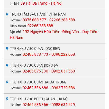
39 Hai Bà Trưng - Hà Nội
TTBH:
TRUNG TÂM BẢO HÀNH TẠI HÀ NAM
0975.888.577 - 02266.288.588
Hotline:
02266.288.588
Điện thoại:
192 Nguyễn Hữu Tiến - Đồng Văn - Duy Tiên -
Địa chỉ:
Hà Nam
TTBH KHU VỰC QUẬN LONG BIÊN
02485.878.473 - 0398.222.668
Hotline:
TTBH KHU VỰC QUẬN ĐỐNG ĐA
02485.875.330 - 0902.031.550
Hotline:
TTBH KHU VỰC QUẬN HAI BÀ TRƯNG
02462.536.686 - 0962.720.386
Hotline:
TTBH KHU VỰC BÙI THỊ XUÂN - HÀ NỘI
02462.536.366 - 0988.631.529
Hotline: