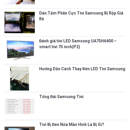
Dán Tấm Phân Cực Tivi Samsung Bị Rộp Giá
Rẻ
Đánh giá tivi LED Samsung UA75H6400 –
smart tivi 75 inch(P2)
Hướng Dẫn Cách Thay Đèn LED Tivi Samsung
Tổng Đài Samsung Tivi
Tivi Bị Đen Nửa Màn Hình Là Bị Gì?