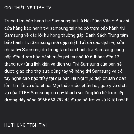
GIỚI THIỆU VỀ TTBH TV
Trung tâm bảo hành tivi Samsung tại Hà Nội Dũng Văn ở địa chỉ
cửa hàng bảo hành tivi samsung tại nhà có trạm bảo hành tivi
Samsung về các lỗi hư hỏng thường gặp. Danh Sách Trung tâm
bảo hành Tivi Samsung mới cập nhật. Tất cả các dịch vụ sửa
chữa tivi Samsung do trung tâm bảo hành tivi Samsung cung
cấp đều được bảo hành miễn phí tại nhà từ 6 tháng đến 12
tháng tùy từng linh kiện và dịch vụ. Tivi Samsung của bạn sẽ
được giao cho thợ sửa cứng tay về hãng tivi Samsung và có
tay nghề cao bậc thầy tại địa bàn Hà Nội trực tiếp chuẩn đoán
lỗi - tìm lỗi và sửa chữa. Mọi thắc mắc, phản hồi, góp ý về dịch
vụ của TTBH Samsung xin quý khách vui lòng liên hệ trực tiếp
đường dây nóng 0965.663.787 để được hỗ trợ và xử lý tốt nhất!
HỆ THỐNG TTBH TIVI