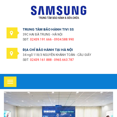
TRUNG TÂM BẢO HÀNH TIVI SS
39C HAI BÀ TRƯNG - HÀ NỘI
SĐT:
02439.191.666 - 0934.588.990
ĐỊA CHỈ BẢO HÀNH TẠI HÀ NỘI
34 ngõ 118/3 NGUYỄN KHÁNH TOÀN - CẦU GIẤY
SĐT:
02439.161.888 - 0965.663.787
Toggle
navigation