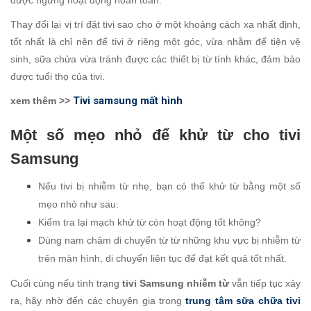
Thay đổi lại vị trí đặt tivi sao cho ở một khoảng cách xa nhất định,
tốt nhất là chỉ nên để tivi ở riêng một góc, vừa nhằm để tiện vệ
sinh, sữa chửa vừa tránh được các thiết bị từ tính khác, đảm bảo
được tuổi thọ của tivi.
Tivi samsung mất hình
xem thêm >>
Một số mẹo nhỏ để khử từ cho tivi
Samsung
Nếu tivi bị nhiễm từ nhẹ, bạn có thể khử từ bằng một số
mẹo nhỏ như sau:
Kiểm tra lại mạch khử từ còn hoạt động tốt không?
Dùng nam châm di chuyển từ từ những khu vực bị nhiễm từ
trên màn hình, di chuyển liên tục để đạt kết quả tốt nhất.
Cuối cùng nếu tình trạng
tivi Samsung nhiễm từ
vẫn tiếp tục xảy
ra, hãy nhờ đến các chuyên gia trong
trung tâm sữa chữa tivi