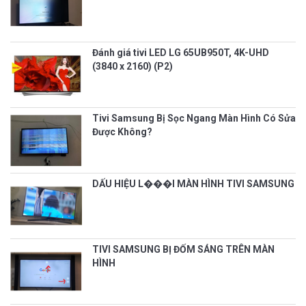
Đánh giá tivi LED LG 65UB950T, 4K-UHD
(3840 x 2160) (P2)
Tivi Samsung Bị Sọc Ngang Màn Hình Có Sửa
Được Không?
DẤU HIỆU L���I MÀN HÌNH TIVI SAMSUNG
TIVI SAMSUNG BỊ ĐỐM SÁNG TRÊN MÀN
HÌNH