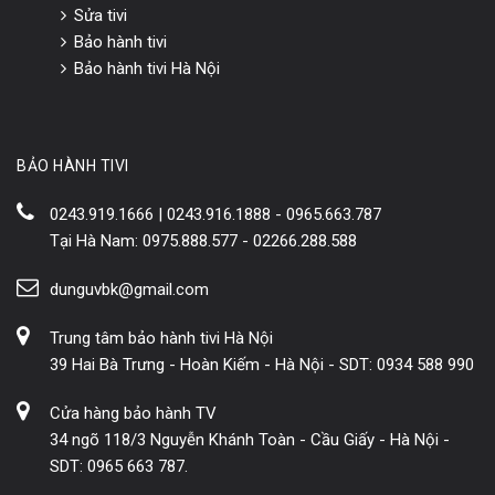
Sửa tivi
Bảo hành tivi
Bảo hành tivi Hà Nội
BẢO HÀNH TIVI
0243.919.1666 | 0243.916.1888 - 0965.663.787
Tại Hà Nam: 0975.888.577 - 02266.288.588
dunguvbk@gmail.com
Trung tâm bảo hành tivi Hà Nội
39 Hai Bà Trưng - Hoàn Kiếm - Hà Nội - SDT: 0934 588 990
Cửa hàng bảo hành TV
34 ngõ 118/3 Nguyễn Khánh Toàn - Cầu Giấy - Hà Nội -
SDT: 0965 663 787.