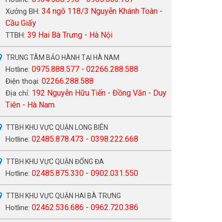
34 ngõ 118/3 Nguyễn Khánh Toàn -
Xưởng BH:
Cầu Giấy
39 Hai Bà Trưng - Hà Nội
TTBH:
TRUNG TÂM BẢO HÀNH TẠI HÀ NAM
0975.888.577 - 02266.288.588
Hotline:
02266.288.588
Điện thoại:
192 Nguyễn Hữu Tiến - Đồng Văn - Duy
Địa chỉ:
Tiên - Hà Nam
TTBH KHU VỰC QUẬN LONG BIÊN
02485.878.473 - 0398.222.668
Hotline:
TTBH KHU VỰC QUẬN ĐỐNG ĐA
02485.875.330 - 0902.031.550
Hotline:
TTBH KHU VỰC QUẬN HAI BÀ TRƯNG
02462.536.686 - 0962.720.386
Hotline: