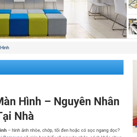
 Hình
 Màn Hình – Nguyên Nhân
Tại Nhà
hình
– hình ảnh nhòe, chớp, tối đen hoặc có sọc ngang dọc?