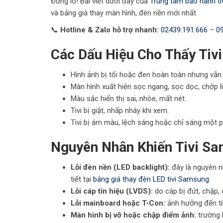
Đừng lo! Bài viết dưới đây của
Trung tâm bảo hành t
và bảng giá thay màn hình, đèn nền mới nhất.
📞
Hotline & Zalo hỗ trợ nhanh:
02439.191.666
–
0
Các Dấu Hiệu Cho Thấy Tiv
Hình ảnh bị tối hoặc đen hoàn toàn nhưng vẫn 
Màn hình xuất hiện sọc ngang, sọc dọc, chớp li
Màu sắc hiển thị sai, nhòe, mất nét.
Tivi bị giật, nhấp nháy khi xem.
Tivi bị ám màu, lệch sáng hoặc chỉ sáng một 
Nguyên Nhân Khiến Tivi Sa
Lỗi đèn nền (LED backlight):
đây là nguyên nh
tiết tại
bảng giá thay đèn LED tivi Samsung
.
Lỗi cáp tín hiệu (LVDS):
do cáp bị đứt, chập, 
Lỗi mainboard hoặc T-Con:
ảnh hưởng đến tí
Màn hình bị vỡ hoặc chập điểm ảnh:
trường 