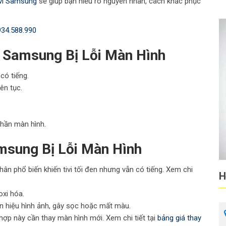
ivi Samsung
sẽ giúp bạn hiểu rõ nguyên nhân, cách khắc phục
934.588.990
i Samsung Bị Lỗi Màn Hình
có tiếng.
ên tục.
phần màn hình.
msung Bị Lỗi Màn Hình
ân phổ biến khiến tivi tối đen nhưng vẫn có tiếng. Xem chi
H
oxi hóa.
n hiệu hình ảnh, gây sọc hoặc mất màu.
hợp này cần thay màn hình mới. Xem chi tiết tại
bảng giá thay