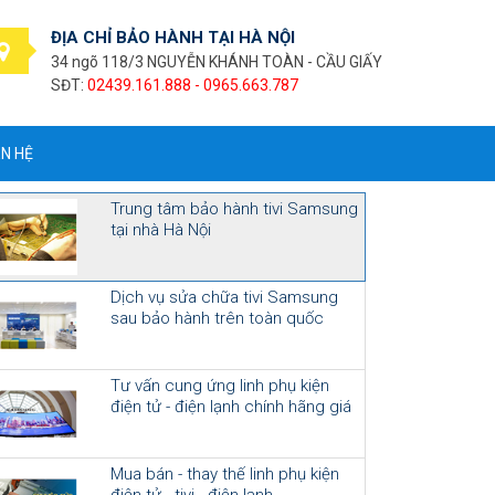
ĐỊA CHỈ BẢO HÀNH TẠI HÀ NỘI
34 ngõ 118/3 NGUYỄN KHÁNH TOÀN - CẦU GIẤY
SĐT:
02439.161.888 - 0965.663.787
ÊN HỆ
Trung tâm bảo hành tivi Samsung
tại nhà Hà Nội
Dịch vụ sửa chữa tivi Samsung
sau bảo hành trên toàn quốc
Tư vấn cung ứng linh phụ kiện
điện tử - điện lạnh chính hãng giá
cạnh tranh
Mua bán - thay thế linh phụ kiện
điện tử - tivi - điện lạnh