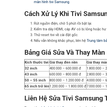
màn hình tivi Samsung
.
Cách Xử Lý Khi Tivi Samsun
Rút nguồn điện, chờ 5 phút rồi bật lại.
Kiểm tra dây HDMI, cáp AV có bị lỏng hoặc hư
Thử reset tivi về cài đặt gốc.
Nếu vẫn không khắc phục, liên hệ
Trung tâm b
Bảng Giá Sửa Và Thay Màn 
Kích thước tivi
Giá thay đèn nền
Giá thay mà
32 inch
400.000 – 600.000 đ
1.800.000 – 
43 inch
600.000 – 800.000 đ
2.800.000 – 
50 – 55 inch
800.000 – 1.200.000 đ
4.000.000 – 
65 inch trở lên
1.200.000 – 1.800.000 đ
7.000.000 – 
Liên Hệ Sửa Tivi Samsung 