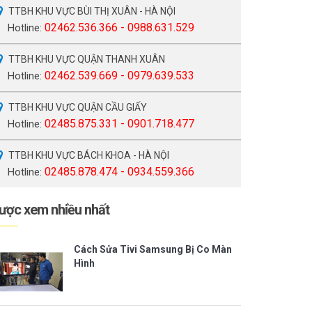
TTBH KHU VỰC BÙI THỊ XUÂN - HÀ NỘI
02462.536.366 - 0988.631.529
Hotline:
TTBH KHU VỰC QUẬN THANH XUÂN
02462.539.669 - 0979.639.533
Hotline:
TTBH KHU VỰC QUẬN CẦU GIẤY
02485.875.331 - 0901.718.477
Hotline:
TTBH KHU VỰC BÁCH KHOA - HÀ NỘI
02485.878.474 - 0934.559.366
Hotline:
ược xem nhiều nhất
Cách Sửa Tivi Samsung Bị Co Màn
Hình