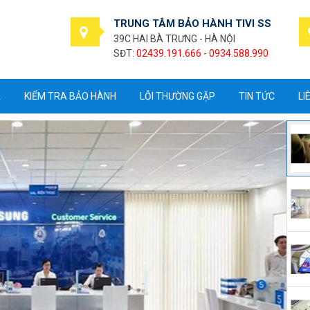
TRUNG TÂM BẢO HÀNH TIVI SS
39C HAI BÀ TRƯNG - HÀ NỘI
SĐT:
02439.191.666 - 0934.588.990
A
KIỂM TRA BẢO HÀNH
LỖI THƯỜNG GẶP
TIN TỨC
LI