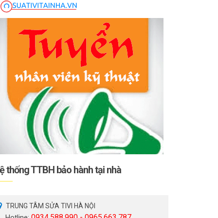
ệ thống TTBH bảo hành tại nhà
TRUNG TÂM SỬA TIVI HÀ NỘI
0934.588.990 - 0965.663.787
Hotline: