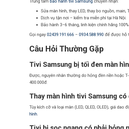
Trung tâm
bảo hành tivi Samsung
chuyên nhận:
Sửa màn hình, thay LED, thay bo nguồn, main, 
Dịch vụ tận nơi – kiểm tra miễn phí tại Hà Nội.
Bảo hành 3–6 tháng, linh kiện chính hãng 100%
Gọi ngay
02439.191.666
–
0934.588.990
để được hỗ t
Câu Hỏi Thường Gặp
Tivi Samsung bị tối đen màn hì
Được, nguyên nhân thường do hỏng đèn nền hoặc T-Con
400.000đ.
Thay màn hình tivi Samsung có
Tùy kích cỡ và loại màn (LED, QLED, OLED), giá dao độ
hình
.
Tivi bị sọc ngang có phải hỏng