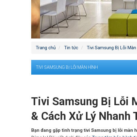
Trang chủ
Tin tức
Tivi Samsung Bị Lỗi Màn
TIVI SAMSUNG BỊ LỖI MÀN HÌNH
Tivi Samsung Bị Lỗi
& Cách Xử Lý Nhanh 
Bạn đang gặp tình trạng tivi Samsung bị lỗi màn 