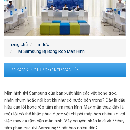
Trang chủ
Tin tức
Tivi Samsung Bị Bong Rộp Màn Hình
TIVI SAMSUNG BỊ BONG RỘP MÀN HÌNH
Màn hình tivi Samsung của bạn xuất hiện các vết bong tróc,
nhăn nhúm hoặc nổi bọt khí như có nước bên trong? Đây là dấu
hiệu của lỗi bong rộp tấm phim màn hình. May mắn thay, đây là
một lỗi có thể khắc phục được với chi phí thấp hơn nhiều so với
việc thay cả tấm nền màn hình. Vậy nguyên nhân là gì và **thay
tấm phân cực tivi Samsung** hết bao nhiêu tiền?