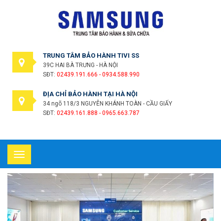
TRUNG TÂM BẢO HÀNH TIVI SS
39C HAI BÀ TRƯNG - HÀ NỘI
SĐT:
02439.191.666 - 0934.588.990
ĐỊA CHỈ BẢO HÀNH TẠI HÀ NỘI
34 ngõ 118/3 NGUYỄN KHÁNH TOÀN - CẦU GIẤY
SĐT:
02439.161.888 - 0965.663.787
Toggle
navigation