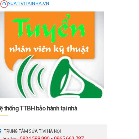
ệ thống TTBH bảo hành tại nhà
TRUNG TÂM SỬA TIVI HÀ NỘI
0934.588.990 - 0965.663.787
Hotline: