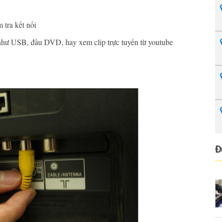
m tra kết nối
như USB, đầu DVD, hay xem clip trực tuyến từ youtube
Đ