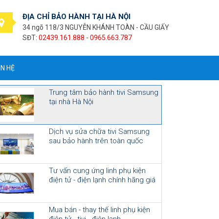
ĐỊA CHỈ BẢO HÀNH TẠI HÀ NỘI
34 ngõ 118/3 NGUYỄN KHÁNH TOÀN - CẦU GIẤY
SĐT:
02439.161.888 - 0965.663.787
ÊN HỆ
Trung tâm bảo hành tivi Samsung
tại nhà Hà Nội
Dịch vụ sửa chữa tivi Samsung
sau bảo hành trên toàn quốc
Tư vấn cung ứng linh phụ kiện
điện tử - điện lạnh chính hãng giá
cạnh tranh
Mua bán - thay thế linh phụ kiện
điện tử - tivi - điện lạnh