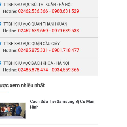
TTBH KHU VỰC BÙI THỊ XUÂN - HÀ NỘI
02462.536.366 - 0988.631.529
Hotline:
TTBH KHU VỰC QUẬN THANH XUÂN
02462.539.669 - 0979.639.533
Hotline:
TTBH KHU VỰC QUẬN CẦU GIẤY
02485.875.331 - 0901.718.477
Hotline:
TTBH KHU VỰC BÁCH KHOA - HÀ NỘI
02485.878.474 - 0934.559.366
Hotline:
ược xem nhiều nhất
Cách Sửa Tivi Samsung Bị Co Màn
Hình