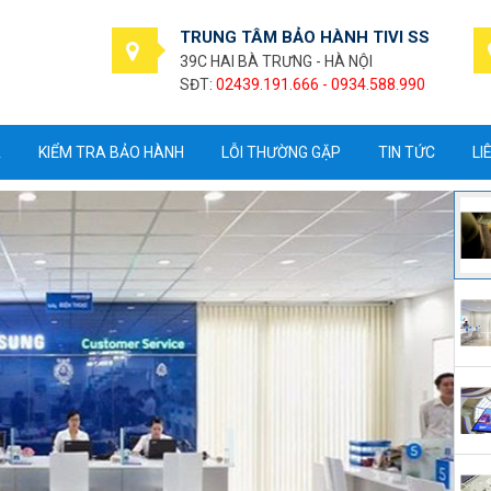
TRUNG TÂM BẢO HÀNH TIVI SS
39C HAI BÀ TRƯNG - HÀ NỘI
SĐT:
02439.191.666 - 0934.588.990
A
KIỂM TRA BẢO HÀNH
LỖI THƯỜNG GẶP
TIN TỨC
LI