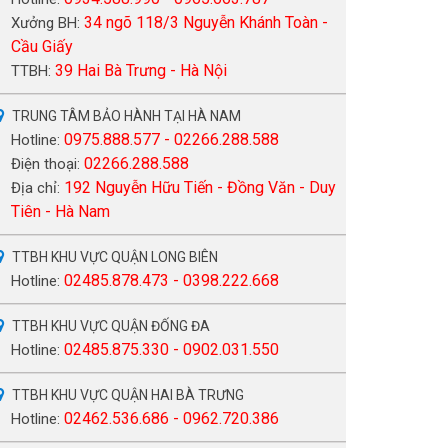
34 ngõ 118/3 Nguyễn Khánh Toàn -
Xưởng BH:
Cầu Giấy
39 Hai Bà Trưng - Hà Nội
TTBH:
TRUNG TÂM BẢO HÀNH TẠI HÀ NAM
0975.888.577 - 02266.288.588
Hotline:
02266.288.588
Điện thoại:
192 Nguyễn Hữu Tiến - Đồng Văn - Duy
Địa chỉ:
Tiên - Hà Nam
TTBH KHU VỰC QUẬN LONG BIÊN
02485.878.473 - 0398.222.668
Hotline:
TTBH KHU VỰC QUẬN ĐỐNG ĐA
02485.875.330 - 0902.031.550
Hotline:
TTBH KHU VỰC QUẬN HAI BÀ TRƯNG
02462.536.686 - 0962.720.386
Hotline: