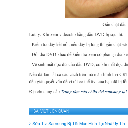
Gắn chặt đầu 
Lưu ý: Khi xem videoclip bằng đầu DVD bị sọc thì:
- Kiểm tra dây kết nối, nếu dây bị lỏng thì gắn chặt vào
- Đổi đĩa DVD khác để kiểm tra xem có phải tại đĩa ké
- Vệ sinh mắt đọc đĩa của đầu DVD, có khi mắt đọc dí
Nếu đã làm tất cả các cách trên mà màn hình tivi CRT 
đến giải quyết vấn đề vì rất có thể tivi của bạn đã bị lỗ
Địa chỉ cung cấp
Trung tâm sửa chữa tivi samsung tại
BÀI VIẾT LIÊN QUAN
Sửa Tivi Samsung Bị Tối Màn Hình Tại Nhà Uy Tín