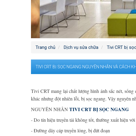
Trang chủ
Dịch vụ sửa chữa
Tivi CRT bị s
TIVI CRT BỊ SỌC NGANG NGUYÊN NHÂN VÀ CÁCH K
Tivi CRT mang lại chất lượng hình ảnh sắc nét, sống đ
khác nhưng đột nhiên lỗi, bị sọc ngang. Vậy nguyên nh
TIVI CRT BỊ SỌC NGANG
NGUYÊN NHÂN
- Do tín hiệu truyền tải không tốt, thường xuất hiện vớ
- Đường dây cáp truyền lỏng, bị đứt đoạn