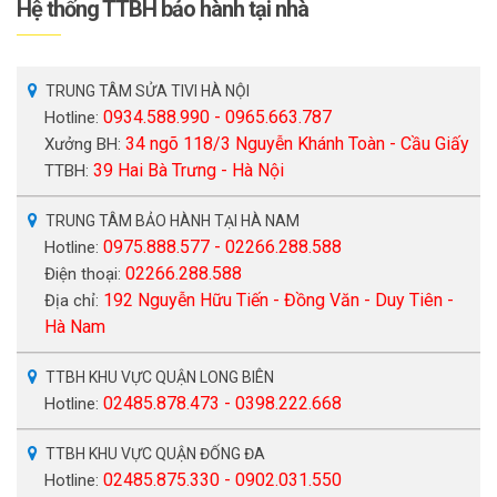
Hệ thống TTBH bảo hành tại nhà
TRUNG TÂM SỬA TIVI HÀ NỘI
0934.588.990 - 0965.663.787
Hotline:
34 ngõ 118/3 Nguyễn Khánh Toàn - Cầu Giấy
Xưởng BH:
39 Hai Bà Trưng - Hà Nội
TTBH:
TRUNG TÂM BẢO HÀNH TẠI HÀ NAM
0975.888.577 - 02266.288.588
Hotline:
02266.288.588
Điện thoại:
192 Nguyễn Hữu Tiến - Đồng Văn - Duy Tiên -
Địa chỉ:
Hà Nam
TTBH KHU VỰC QUẬN LONG BIÊN
02485.878.473 - 0398.222.668
Hotline:
TTBH KHU VỰC QUẬN ĐỐNG ĐA
02485.875.330 - 0902.031.550
Hotline: