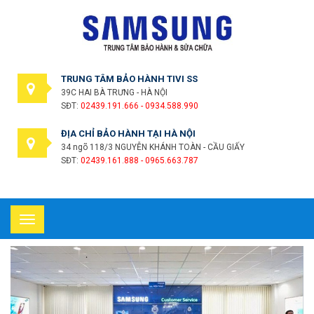
TRUNG TÂM BẢO HÀNH TIVI SS
39C HAI BÀ TRƯNG - HÀ NỘI
SĐT:
02439.191.666 - 0934.588.990
ĐỊA CHỈ BẢO HÀNH TẠI HÀ NỘI
34 ngõ 118/3 NGUYỄN KHÁNH TOÀN - CẦU GIẤY
SĐT:
02439.161.888 - 0965.663.787
Toggle
navigation