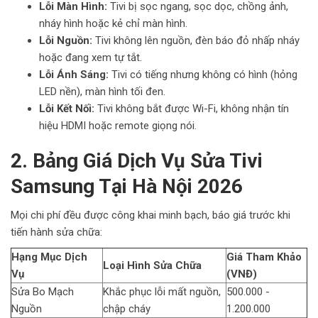
Lỗi Màn Hình:
Tivi bị sọc ngang, sọc dọc, chồng ảnh,
nháy hình hoặc kẻ chỉ màn hình.
Lỗi Nguồn:
Tivi không lên nguồn, đèn báo đỏ nhấp nháy
hoặc đang xem tự tắt.
Lỗi Ánh Sáng:
Tivi có tiếng nhưng không có hình (hỏng
LED nền), màn hình tối đen.
Lỗi Kết Nối:
Tivi không bắt được Wi-Fi, không nhận tín
hiệu HDMI hoặc remote giọng nói.
2. Bảng Giá Dịch Vụ Sửa Tivi
Samsung Tại Hà Nội 2026
Mọi chi phí đều được công khai minh bạch, báo giá trước khi
tiến hành sửa chữa:
Hạng Mục Dịch
Giá Tham Khảo
Loại Hình Sửa Chữa
Vụ
(VNĐ)
Sửa Bo Mạch
Khắc phục lỗi mất nguồn,
500.000 -
Nguồn
chập cháy
1.200.000