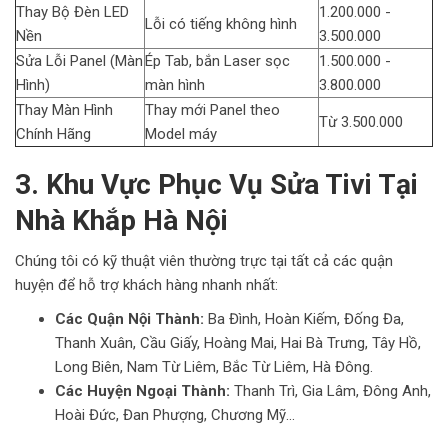
Thay Bộ Đèn LED
1.200.000 -
Lỗi có tiếng không hình
Nền
3.500.000
Sửa Lỗi Panel (Màn
Ép Tab, bắn Laser sọc
1.500.000 -
Hình)
màn hình
3.800.000
Thay Màn Hình
Thay mới Panel theo
Từ 3.500.000
Chính Hãng
Model máy
3. Khu Vực Phục Vụ Sửa Tivi Tại
Nhà Khắp Hà Nội
Chúng tôi có kỹ thuật viên thường trực tại tất cả các quận
huyện để hỗ trợ khách hàng nhanh nhất:
Các Quận Nội Thành:
Ba Đình, Hoàn Kiếm, Đống Đa,
Thanh Xuân, Cầu Giấy, Hoàng Mai, Hai Bà Trưng, Tây Hồ,
Long Biên, Nam Từ Liêm, Bắc Từ Liêm, Hà Đông.
Các Huyện Ngoại Thành:
Thanh Trì, Gia Lâm, Đông Anh,
Hoài Đức, Đan Phượng, Chương Mỹ...