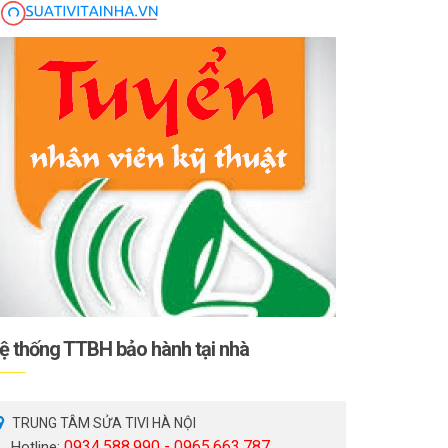
ệ thống TTBH bảo hành tại nhà
TRUNG TÂM SỬA TIVI HÀ NỘI
0934.588.990 - 0965.663.787
Hotline: