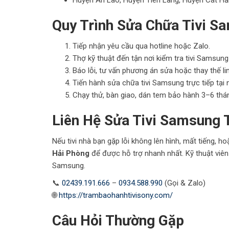
Huyện An Lão, Huyện Tiên Lãng, Huyện Cát Hả
Quy Trình Sửa Chữa Tivi S
Tiếp nhận yêu cầu qua hotline hoặc Zalo.
Thợ kỹ thuật đến tận nơi kiểm tra tivi Samsung
Báo lỗi, tư vấn phương án sửa hoặc thay thế lin
Tiến hành sửa chữa tivi Samsung trực tiếp tại
Chạy thử, bàn giao, dán tem bảo hành 3–6 thá
Liên Hệ Sửa Tivi Samsung
Nếu tivi nhà bạn gặp lỗi không lên hình, mất tiếng, h
Hải Phòng
để được hỗ trợ nhanh nhất. Kỹ thuật viên 
Samsung.
📞
02439.191.666
–
0934.588.990
(Gọi & Zalo)
🌐
https://trambaohanhtivisony.com/
Câu Hỏi Thường Gặp