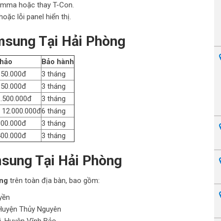
amma hoặc thay T-Con.
oặc lỗi panel hiển thị.
msung Tại Hải Phòng
khảo
Bảo hành
650.000đ
3 tháng
950.000đ
3 tháng
1.500.000đ
3 tháng
– 12.000.000đ
6 tháng
600.000đ
3 tháng
400.000đ
3 tháng
sung Tại Hải Phòng
òng
trên toàn địa bàn, bao gồm:
yền
 Huyện Thủy Nguyên