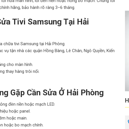
, tối nửa màn hình, lỗi đèn nền hoặc hỏng bo mạch. Chúng tôi
 chính hãng, bảo hành rõ ràng 3–6 tháng.
Sửa Tivi Samsung Tại Hải
 chữa tivi Samsung tại Hải Phòng.
hục vụ tận nhà các quận Hồng Bàng, Lê Chân, Ngô Quyền, Kiến
áng cho màn hình.
g thay hàng trôi nổi.
ờng Gặp Cần Sửa Ở Hải Phòng
H
ỏng đèn nền hoặc mạch LED.
 hiệu hoặc panel.
ềm hoặc main.
n hoặc bo mạch chính.