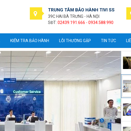
TRUNG TÂM BẢO HÀNH TIVI SS
39C HAI BÀ TRƯNG - HÀ NỘI
SĐT:
02439.191.666 - 0934.588.990
A
KIỂM TRA BẢO HÀNH
LỖI THƯỜNG GẶP
TIN TỨC
LI