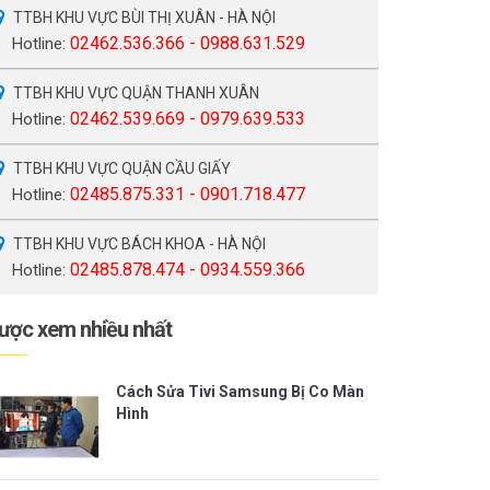
TTBH KHU VỰC BÙI THỊ XUÂN - HÀ NỘI
02462.536.366 - 0988.631.529
Hotline:
TTBH KHU VỰC QUẬN THANH XUÂN
02462.539.669 - 0979.639.533
Hotline:
TTBH KHU VỰC QUẬN CẦU GIẤY
02485.875.331 - 0901.718.477
Hotline:
TTBH KHU VỰC BÁCH KHOA - HÀ NỘI
02485.878.474 - 0934.559.366
Hotline:
ược xem nhiều nhất
Cách Sửa Tivi Samsung Bị Co Màn
Hình