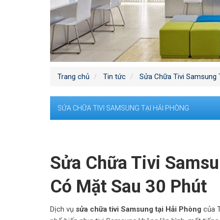
Trang chủ
Tin tức
Sửa Chữa Tivi Samsung 
SỬA CHỮA TIVI SAMSUNG TẠI HẢI PHÒNG
Sửa Chữa Tivi Samsun
Có Mặt Sau 30 Phút
Dịch vụ
sửa chữa tivi Samsung tại Hải Phòng
của T