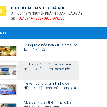
ĐỊA CHỈ BẢO HÀNH TẠI HÀ NỘI
34 ngõ 118/3 NGUYỄN KHÁNH TOÀN - CẦU GIẤY
SĐT:
02439.161.888 - 0965.663.787
ÊN HỆ
Trung tâm bảo hành tivi Samsung
tại nhà Hà Nội
Dịch vụ sửa chữa tivi Samsung
sau bảo hành trên toàn quốc
Tư vấn cung ứng linh phụ kiện
điện tử - điện lạnh chính hãng giá
cạnh tranh
Mua bán - thay thế linh phụ kiện
điện tử - tivi - điện lạnh