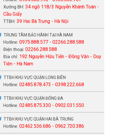
34 ngõ 118/3 Nguyễn Khánh Toàn -
Xưởng BH:
Cầu Giấy
39 Hai Bà Trưng - Hà Nội
TTBH:
TRUNG TÂM BẢO HÀNH TẠI HÀ NAM
0975.888.577 - 02266.288.588
Hotline:
02266.288.588
Điện thoại:
192 Nguyễn Hữu Tiến - Đồng Văn - Duy
Địa chỉ:
Tiên - Hà Nam
TTBH KHU VỰC QUẬN LONG BIÊN
02485.878.473 - 0398.222.668
Hotline:
TTBH KHU VỰC QUẬN ĐỐNG ĐA
02485.875.330 - 0902.031.550
Hotline:
TTBH KHU VỰC QUẬN HAI BÀ TRƯNG
02462.536.686 - 0962.720.386
Hotline: