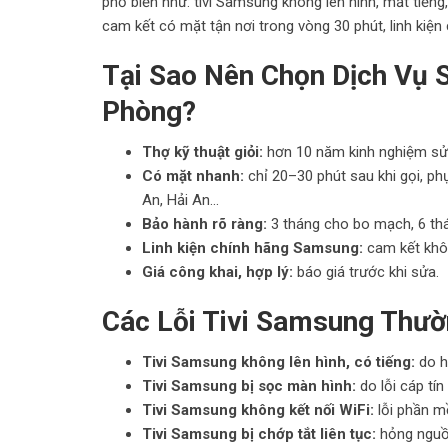
phổ biến như: tivi Samsung không lên hình, mất tiếng
cam kết có mặt tận nơi trong vòng 30 phút, linh kiện
Tại Sao Nên Chọn Dịch Vụ 
Phòng?
Thợ kỹ thuật giỏi:
hơn 10 năm kinh nghiệm sửa
Có mặt nhanh:
chỉ 20–30 phút sau khi gọi, p
An, Hải An...
Bảo hành rõ ràng:
3 tháng cho bo mạch, 6 th
Linh kiện chính hãng Samsung:
cam kết khôn
Giá công khai, hợp lý:
báo giá trước khi sửa.
Các Lỗi Tivi Samsung Thư
Tivi Samsung không lên hình, có tiếng:
do h
Tivi Samsung bị sọc màn hình:
do lỗi cáp tín
Tivi Samsung không kết nối WiFi:
lỗi phần m
Tivi Samsung bị chớp tắt liên tục:
hỏng nguồ