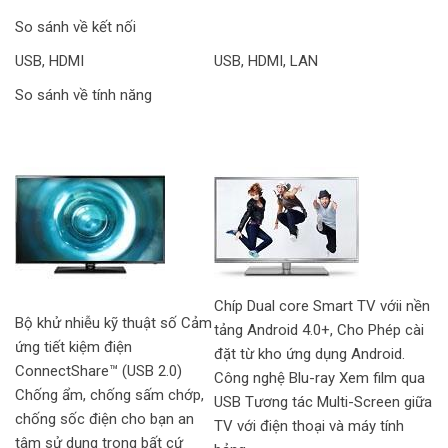
So sánh về kết nối
USB, HDMI
USB, HDMI, LAN
So sánh về tính năng
Chíp Dual core Smart TV vớii nền
Bộ khử nhiễu kỹ thuật số Cảm
tảng Android 4.0+, Cho Phép cài
ứng tiết kiệm điện
đặt từ kho ứng dụng Android.
ConnectShare™ (USB 2.0)
Công nghệ Blu-ray Xem film qua
Chống ẩm, chống sấm chớp,
USB Tương tác Multi-Screen giữa
chống sốc điện cho bạn an
TV với điện thoại và máy tính
tâm sử dụng trong bất cứ