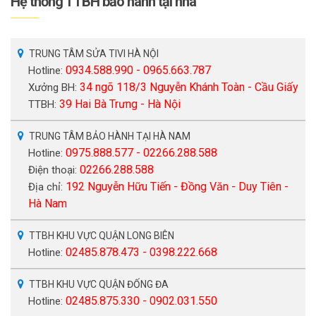
Hệ thống TTBH bảo hành tại nhà
TRUNG TÂM SỬA TIVI HÀ NỘI
0934.588.990 - 0965.663.787
Hotline:
34 ngõ 118/3 Nguyễn Khánh Toàn - Cầu Giấy
Xưởng BH:
39 Hai Bà Trưng - Hà Nội
TTBH:
TRUNG TÂM BẢO HÀNH TẠI HÀ NAM
0975.888.577 - 02266.288.588
Hotline:
02266.288.588
Điện thoại:
192 Nguyễn Hữu Tiến - Đồng Văn - Duy Tiên -
Địa chỉ:
Hà Nam
TTBH KHU VỰC QUẬN LONG BIÊN
02485.878.473 - 0398.222.668
Hotline:
TTBH KHU VỰC QUẬN ĐỐNG ĐA
02485.875.330 - 0902.031.550
Hotline: