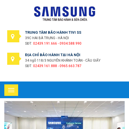
TRUNG TÂM BẢO HÀNH TIVI SS
39C HAI BÀ TRƯNG - HÀ NỘI
SĐT:
02439.191.666 - 0934.588.990
ĐỊA CHỈ BẢO HÀNH TẠI HÀ NỘI
34 ngõ 118/3 NGUYỄN KHÁNH TOÀN - CẦU GIẤY
SĐT:
02439.161.888 - 0965.663.787
Toggle
navigation