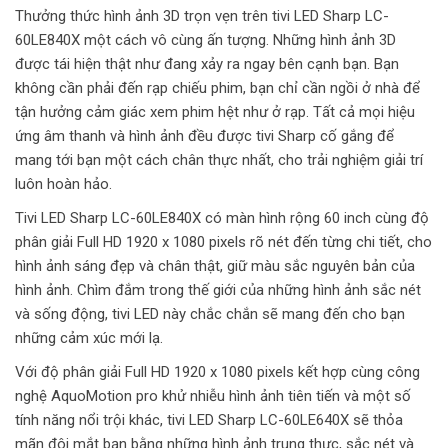
Thưởng thức hình ảnh 3D trọn vẹn trên tivi LED Sharp LC-
60LE840X một cách vô cùng ấn tượng. Những hình ảnh 3D
được tái hiện thật như đang xảy ra ngay bên cạnh bạn. Bạn
không cần phải đến rạp chiếu phim, bạn chỉ cần ngồi ở nhà để
tận hưởng cảm giác xem phim hệt như ở rạp. Tất cả mọi hiệu
ứng âm thanh và hình ảnh đều được tivi Sharp cố gắng để
mang tới bạn một cách chân thực nhất, cho trải nghiệm giải trí
luôn hoàn hảo.
Tivi LED Sharp LC-60LE840X có màn hình rộng 60 inch cùng độ
phân giải Full HD 1920 x 1080 pixels rõ nét đến từng chi tiết, cho
hình ảnh sáng đẹp và chân thật, giữ màu sắc nguyên bản của
hình ảnh. Chìm đắm trong thế giới của những hình ảnh sắc nét
và sống động, tivi LED này chắc chắn sẽ mang đến cho bạn
những cảm xúc mới lạ.
Với độ phân giải Full HD 1920 x 1080 pixels kết hợp cùng công
nghệ AquoMotion pro khử nhiễu hình ảnh tiên tiến và một số
tính năng nổi trội khác, tivi LED Sharp LC-60LE640X sẽ thỏa
mãn đôi mắt bạn bằng những hình ảnh trung thực, sắc nét và