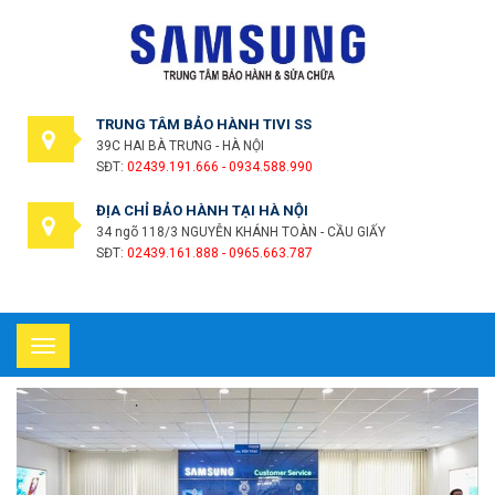
TRUNG TÂM BẢO HÀNH TIVI SS
39C HAI BÀ TRƯNG - HÀ NỘI
SĐT:
02439.191.666 - 0934.588.990
ĐỊA CHỈ BẢO HÀNH TẠI HÀ NỘI
34 ngõ 118/3 NGUYỄN KHÁNH TOÀN - CẦU GIẤY
SĐT:
02439.161.888 - 0965.663.787
Toggle
navigation