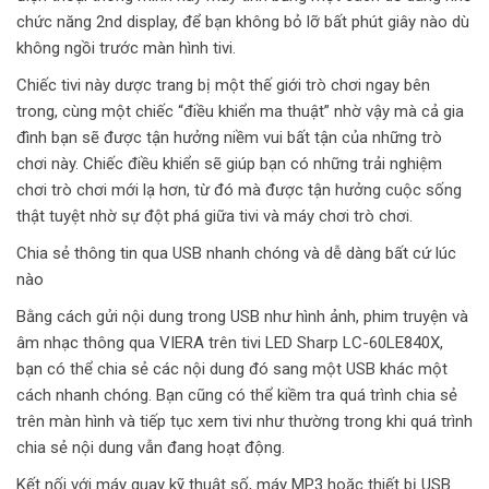
chức năng 2nd display, để bạn không bỏ lỡ bất phút giây nào dù
không ngồi trước màn hình tivi.
Chiếc tivi này dược trang bị một thế giới trò chơi ngay bên
trong, cùng một chiếc “điều khiển ma thuật” nhờ vậy mà cả gia
đình bạn sẽ được tận hưởng niềm vui bất tận của những trò
chơi này. Chiếc điều khiển sẽ giúp bạn có những trải nghiệm
chơi trò chơi mới lạ hơn, từ đó mà được tận hưởng cuộc sống
thật tuyệt nhờ sự đột phá giữa tivi và máy chơi trò chơi.
Chia sẻ thông tin qua USB nhanh chóng và dễ dàng bất cứ lúc
nào
Bằng cách gửi nội dung trong USB như hình ảnh, phim truyện và
âm nhạc thông qua VIERA trên tivi LED Sharp LC-60LE840X,
bạn có thể chia sẻ các nội dung đó sang một USB khác một
cách nhanh chóng. Bạn cũng có thể kiềm tra quá trình chia sẻ
trên màn hình và tiếp tục xem tivi như thường trong khi quá trình
chia sẻ nội dung vẫn đang hoạt động.
Kết nối với máy quay kỹ thuật số, máy MP3 hoặc thiết bị USB