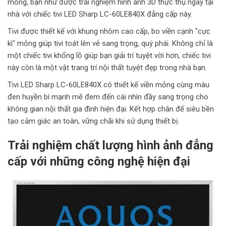
mỏng, bạn như được trải nghiệm hình ảnh 3D thực thụ ngay tại
nhà với chiếc tivi LED Sharp LC-60LE840X đẳng cấp này.
Tivi được thiết kế với khung nhôm cao cấp, bo viền cạnh "cực
kì" mỏng giúp tivi toát lên vẻ sang trọng, quý phái. Không chỉ là
một chiếc tivi khổng lồ giúp bạn giải trí tuyệt vời hơn, chiếc tivi
này còn là một vật trang trí nội thất tuyệt đẹp trong nhà bạn.
Tivi LED Sharp LC-60LE840X có thiết kế viền mỏng cùng màu
đen huyền bí mạnh mẽ đem đến cái nhìn đầy sang trọng cho
không gian nội thất gia đình hiện đại. Kết hợp chân đế siêu bền
tạo cảm giác an toàn, vững chãi khi sử dụng thiết bị.
Trải nghiệm chất lượng hình ảnh đẳng
cấp với những công nghệ hiện đại