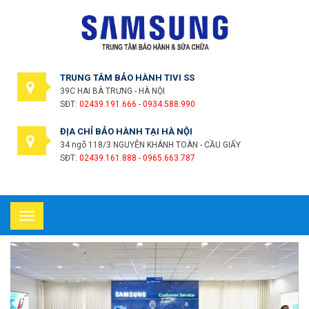
TRUNG TÂM BẢO HÀNH TIVI SS
39C HAI BÀ TRƯNG - HÀ NỘI
SĐT:
02439.191.666 - 0934.588.990
ĐỊA CHỈ BẢO HÀNH TẠI HÀ NỘI
34 ngõ 118/3 NGUYỄN KHÁNH TOÀN - CẦU GIẤY
SĐT:
02439.161.888 - 0965.663.787
Toggle
navigation