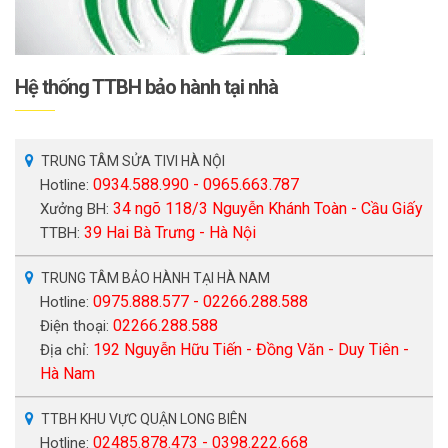
Hệ thống TTBH bảo hành tại nhà
TRUNG TÂM SỬA TIVI HÀ NỘI
0934.588.990 - 0965.663.787
Hotline:
34 ngõ 118/3 Nguyễn Khánh Toàn - Cầu Giấy
Xưởng BH:
39 Hai Bà Trưng - Hà Nội
TTBH:
TRUNG TÂM BẢO HÀNH TẠI HÀ NAM
0975.888.577 - 02266.288.588
Hotline:
02266.288.588
Điện thoại:
192 Nguyễn Hữu Tiến - Đồng Văn - Duy Tiên -
Địa chỉ:
Hà Nam
TTBH KHU VỰC QUẬN LONG BIÊN
02485.878.473 - 0398.222.668
Hotline: