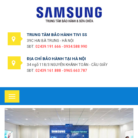
TRUNG TÂM BẢO HÀNH TIVI SS
39C HAI BÀ TRƯNG - HÀ NỘI
SĐT:
02439.191.666 - 0934.588.990
ĐỊA CHỈ BẢO HÀNH TẠI HÀ NỘI
34 ngõ 118/3 NGUYỄN KHÁNH TOÀN - CẦU GIẤY
SĐT:
02439.161.888 - 0965.663.787
Toggle
navigation