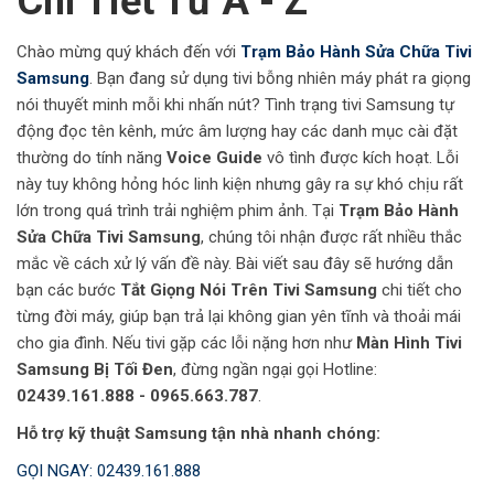
Chi Tiết Từ A - Z
Chào mừng quý khách đến với
Trạm Bảo Hành Sửa Chữa Tivi
Samsung
. Bạn đang sử dụng tivi bỗng nhiên máy phát ra giọng
nói thuyết minh mỗi khi nhấn nút? Tình trạng tivi Samsung tự
động đọc tên kênh, mức âm lượng hay các danh mục cài đặt
thường do tính năng
Voice Guide
vô tình được kích hoạt. Lỗi
này tuy không hỏng hóc linh kiện nhưng gây ra sự khó chịu rất
lớn trong quá trình trải nghiệm phim ảnh. Tại
Trạm Bảo Hành
Sửa Chữa Tivi Samsung
, chúng tôi nhận được rất nhiều thắc
mắc về cách xử lý vấn đề này. Bài viết sau đây sẽ hướng dẫn
bạn các bước
Tắt Giọng Nói Trên Tivi Samsung
chi tiết cho
từng đời máy, giúp bạn trả lại không gian yên tĩnh và thoải mái
cho gia đình. Nếu tivi gặp các lỗi nặng hơn như
Màn Hình Tivi
Samsung Bị Tối Đen
, đừng ngần ngại gọi Hotline:
02439.161.888 - 0965.663.787
.
Hỗ trợ kỹ thuật Samsung tận nhà nhanh chóng:
GỌI NGAY: 02439.161.888