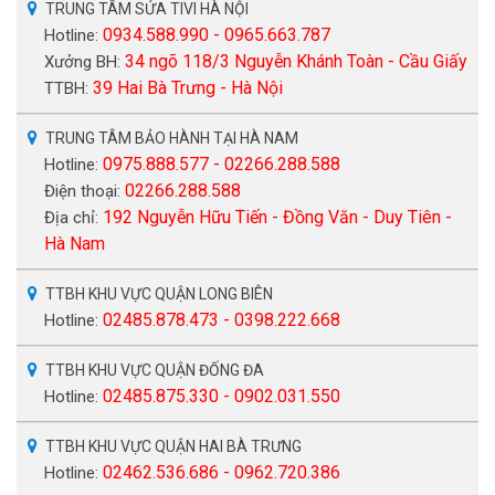
TRUNG TÂM SỬA TIVI HÀ NỘI
0934.588.990 - 0965.663.787
Hotline:
34 ngõ 118/3 Nguyễn Khánh Toàn - Cầu Giấy
Xưởng BH:
39 Hai Bà Trưng - Hà Nội
TTBH:
TRUNG TÂM BẢO HÀNH TẠI HÀ NAM
0975.888.577 - 02266.288.588
Hotline:
02266.288.588
Điện thoại:
192 Nguyễn Hữu Tiến - Đồng Văn - Duy Tiên -
Địa chỉ:
Hà Nam
TTBH KHU VỰC QUẬN LONG BIÊN
02485.878.473 - 0398.222.668
Hotline:
TTBH KHU VỰC QUẬN ĐỐNG ĐA
02485.875.330 - 0902.031.550
Hotline:
TTBH KHU VỰC QUẬN HAI BÀ TRƯNG
02462.536.686 - 0962.720.386
Hotline: