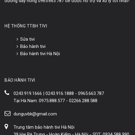
đường dây nóng 0965.663.787 để được hỗ trợ và xử lý tốt nhất!
HỆ THỐNG TTBH TIVI
Sửa tivi
Bảo hành tivi
Bảo hành tivi Hà Nội
BẢO HÀNH TIVI
0243.919.1666 | 0243.916.1888 - 0965.663.787
Tại Hà Nam: 0975.888.577 - 02266.288.588
dunguvbk@gmail.com
Trung tâm bảo hành tivi Hà Nội
39 Hai Bà Trưng - Hoàn Kiếm - Hà Nội - SDT: 0934 588 990