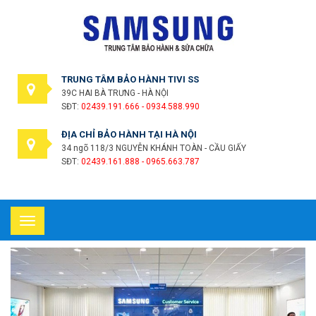
TRUNG TÂM BẢO HÀNH TIVI SS
39C HAI BÀ TRƯNG - HÀ NỘI
SĐT:
02439.191.666 - 0934.588.990
ĐỊA CHỈ BẢO HÀNH TẠI HÀ NỘI
34 ngõ 118/3 NGUYỄN KHÁNH TOÀN - CẦU GIẤY
SĐT:
02439.161.888 - 0965.663.787
Toggle
navigation