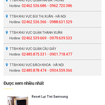
TTBH KHU VỰC QUẬN HAI BÀ TRƯNG
02462.536.686 - 0962.720.386
Hotline:
TTBH KHU VỰC BÙI THỊ XUÂN - HÀ NỘI
02462.536.366 - 0988.631.529
Hotline:
TTBH KHU VỰC QUẬN THANH XUÂN
02462.539.669 - 0979.639.533
Hotline:
TTBH KHU VỰC QUẬN CẦU GIẤY
02485.875.331 - 0901.718.477
Hotline:
TTBH KHU VỰC BÁCH KHOA - HÀ NỘI
02485.878.474 - 0934.559.366
Hotline:
Được xem nhiều nhất
Reset Lại Tivi Samsung