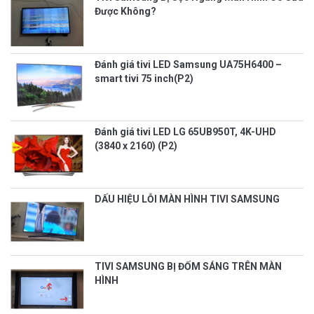
Được Không?
Đánh giá tivi LED Samsung UA75H6400 –
smart tivi 75 inch(P2)
Đánh giá tivi LED LG 65UB950T, 4K-UHD
(3840 x 2160) (P2)
DẤU HIỆU LỖI MÀN HÌNH TIVI SAMSUNG
TIVI SAMSUNG BỊ ĐỐM SÁNG TRÊN MÀN
HÌNH