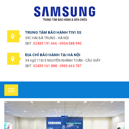
TRUNG TÂM BẢO HÀNH TIVI SS
39C HAI BÀ TRƯNG - HÀ NỘI
SĐT:
02439.191.666 - 0934.588.990
ĐỊA CHỈ BẢO HÀNH TẠI HÀ NỘI
34 ngõ 118/3 NGUYỄN KHÁNH TOÀN - CẦU GIẤY
SĐT:
02439.161.888 - 0965.663.787
Toggle
navigation