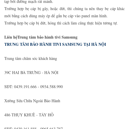
tạp bởi đường mạch rất mảnh.
Trường hợp bẹ cáp bị gãy, hoặc đứt, thì chúng ta nên thay bẹ cáp khác
mới bằng cách dùng máy ép để gắn bẹ cáp vào panel màn hình.
Trường hợp bẹ cáp bị đứt, hỏng thì cách làm cũng thực hiện tương tự.
Liên hệTrung tâm bảo hành tivi Samsung
TRUNG TÂM BẢO HÀNH TIVI SAMSUNG TẠI HÀ NỘI
Trung tâm chăm sóc khách hàng
39C HAI BÀ TRƯNG - HÀ NỘI
SĐT: 0439.191.666 - 0934.588.990
Xưởng Sửa Chữa Ngoài Bảo Hành
486 THỤY KHUÊ - TÂY HỒ
SĐT: 0439.161.888 - 0965.663.787