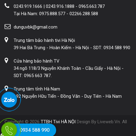
0243.919.1666 | 0243.916.1888 - 0965.663.787
Tại Hà Nam: 0975.888.577 - 02266.288.588
dunguvbk@gmail.com
Trung tâm bảo hành tivi Hà Nội
39 Hai Bà Trưng - Hoàn Kiếm - Hà Nội - SDT: 0934 588 990
Cửa hàng bảo hành TV
34 ngõ 118/3 Nguyễn Khánh Toàn - Cầu Giấy - Hà Nội -
SDT: 0965 663 787.
Trung tâm tỉnh Hà Nam
192 Nguyễn Hữu Tiến - Đồng Văn - Duy Tiên - Hà Nam
Copyright © 2026
TTBH Tivi HÀ NỘI
Design By Liveweb.Vn. All
Rights Reserved.
0934 588 990