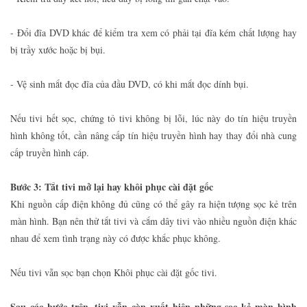
- Đổi đĩa DVD khác để kiểm tra xem có phải tại đĩa kém chất lượng hay
bị trầy xước hoặc bị bụi.
- Vệ sinh mắt đọc đĩa của đầu DVD, có khi mắt đọc dính bụi.
Nếu tivi hết sọc, chứng tỏ tivi không bị lỗi, lúc này do tín hiệu truyền
hình không tốt, cần nâng cấp tín hiệu truyền hình hay thay đổi nhà cung
cấp truyền hình cáp.
Bước 3: Tắt tivi mở lại hay khôi phục cài đặt gốc
Khi nguồn cấp điện không đủ cũng có thể gây ra hiện tượng sọc kẻ trên
màn hình. Bạn nên thử tắt tivi và cắm dây tivi vào nhiều nguồn điện khác
nhau để xem tình trạng này có được khắc phục không.
Nếu tivi vẫn sọc bạn chọn Khôi phục cài đặt gốc tivi.
Sau các bước trên, tivi vẫn còn xuất hiện những sọc kẻ màn hình