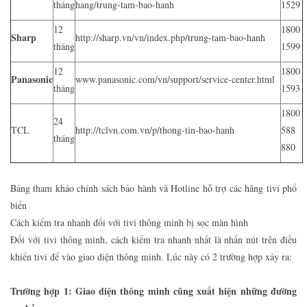
tháng
hang/trung-tam-bao-hanh
1529
12
1800
Sharp
http://sharp.vn/vn/index.php/trung-tam-bao-hanh
tháng
1599
12
1800
Panasonic
www.panasonic.com/vn/support/service-center.html
tháng
1593
1800
24
TCL
http://tclvn.com.vn/p/thong-tin-bao-hanh
588
tháng
880
Bảng tham khảo chính sách bảo hành và Hotline hỗ trợ các hãng tivi phổ
biến
Cách kiểm tra nhanh đối với tivi thông minh bị sọc màn hình
Đối với tivi thông minh, cách kiểm tra nhanh nhất là nhấn nút trên điều
khiển tivi để vào giao diện thông minh. Lúc này có 2 trường hợp xảy ra:
Trường hợp 1: Giao diện thông minh cũng xuất hiện những đường