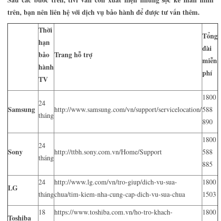
trên, bạn nên liên hệ với dịch vụ bảo hành để được tư vấn thêm.
Thời
Tổng
hạn
đài
bảo
Trang hỗ trợ
miễn
hành
phí
TV
1800
24
Samsung
http://www.samsung.com/vn/support/servicelocation/
588
tháng
890
1800
24
Sony
http://ttbh.sony.com.vn/Home/Support
588
tháng
885
24
http://www.lg.com/vn/tro-giup/dich-vu-sua-
1800
LG
tháng
chua/tim-kiem-nha-cung-cap-dich-vu-sua-chua
1503
18
https://www.toshiba.com.vn/ho-tro-khach-
1800
Toshiba