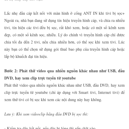
Lắc nhẹ đầu cáp kết nối với màn hình ở cổng ANT IN khi tivi bị sọc+
Ngoài ra, nhà bạn đang sử dụng tín hiệu truyền hình cáp, và chia ra nhiều
tivi, tín hiệu các tivi đều bị sọc, rất khó xem, hoặc có một số kênh xem
đẹp, có một số kênh sọc, nhiễu. Lý do chính vì truyền hình cáp chỉ được
chia tối đa đến 2 tivi, nếu chia nhiều hơn, có thể sọc khi xem tivi. Lúc
này bạn có thể chọn sử dụng gói thuê bao phụ của truyền hình cáp hoặc
lắp bộ khuếch đại tín hiệu.
Bước 2: Phát thử video qua nhiều nguồn khác nhau như USB, đầu
DVD, hay xem clip trực tuyến từ youtube
Phát thử video qua nhiều nguồn khác nhau như USB, đầu DVD, hay xem
clip trực tuyến từ youtube (chỉ áp dụng với Smart tivi, Internet tivi) để
xem thử tivi có bị sọc khi xem các nội dung này hay không.
Lưu ý: Khi xem videoclip bằng đầu DVD bị sọc thì:
- Kiểm tra dây kết nối, nếu dây bị lỏng thì gắn chặt vào.