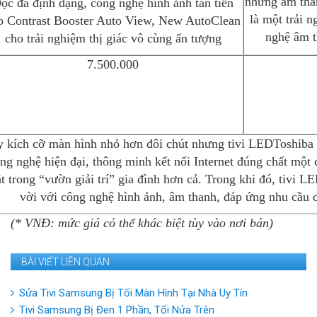
những âm tha
ọc đa định dạng, công nghệ hình ảnh tân tiến
là một trải 
o Contrast Booster Auto View, New AutoClean
nghệ âm t
cho trải nghiệm thị giác vô cùng ấn tượng
7.500.000
y kích cỡ màn hình nhỏ hơn đôi chút nhưng tivi LEDToshiba
ng nghệ hiện đại, thông minh kết nối Internet đúng chất một 
t trong “vườn giải trí” gia đình hơn cả. Trong khi đó, tiv
vời với công nghệ hình ảnh, âm thanh, đáp ứng nhu cầu c
(* VNĐ: mức giá có thể khác biệt tùy vào nơi bán)
BÀI VIẾT LIÊN QUAN
Sửa Tivi Samsung Bị Tối Màn Hình Tại Nhà Uy Tín
Tivi Samsung Bị Đen 1 Phần, Tối Nửa Trên