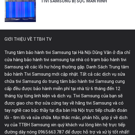
TIVI SAMSUNG BỊ SỌC MÀN HÌNH
GIỚI THIỆU VỀ TTBH TV
Trung tâm bảo hành tivi Samsung tại Hà Nội Dũng Văn ở địa chỉ
cửa hàng bảo hành tivi samsung tại nhà có trạm bảo hành tivi
Samsung về các lỗi hư hỏng thường gặp. Danh Sách Trung tâm
bảo hành Tivi Samsung mới cập nhật. Tất cả các dịch vụ sửa
chữa tivi Samsung do trung tâm bảo hành tivi Samsung cung
cấp đều được bảo hành miễn phí tại nhà từ 6 tháng đến 12
tháng tùy từng linh kiện và dịch vụ. Tivi Samsung của bạn sẽ
được giao cho thợ sửa cứng tay về hãng tivi Samsung và có
tay nghề cao bậc thầy tại địa bàn Hà Nội trực tiếp chuẩn đoán
lỗi - tìm lỗi và sửa chữa. Mọi thắc mắc, phản hồi, góp ý về dịch
vụ của TTBH Samsung xin quý khách vui lòng liên hệ trực tiếp
đường dây nóng 0965.663.787 để được hỗ trợ và xử lý tốt nhất!