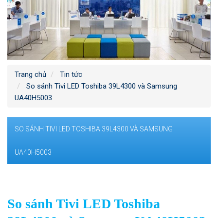
Trang chủ
Tin tức
So sánh Tivi LED Toshiba 39L4300 và Samsung
UA40H5003
SO SÁNH TIVI LED TOSHIBA 39L4300 VÀ SAMSUNG
UA40H5003
So sánh Tivi LED Toshiba