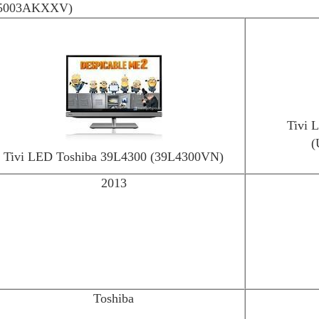
5003AKXXV)
Tivi
(
Tivi LED Toshiba 39L4300 (39L4300VN)
2013
Toshiba