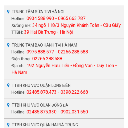
TRUNG TÂM SỬA TIVI HÀ NỘI
0934.588.990 - 0965.663.787
Hotline:
34 ngõ 118/3 Nguyễn Khánh Toàn - Cầu Giấy
Xưởng BH:
39 Hai Bà Trưng - Hà Nội
TTBH:
TRUNG TÂM BẢO HÀNH TẠI HÀ NAM
0975.888.577 - 02266.288.588
Hotline:
02266.288.588
Điện thoại:
192 Nguyễn Hữu Tiến - Đồng Văn - Duy Tiên -
Địa chỉ:
Hà Nam
TTBH KHU VỰC QUẬN LONG BIÊN
02485.878.473 - 0398.222.668
Hotline:
TTBH KHU VỰC QUẬN ĐỐNG ĐA
02485.875.330 - 0902.031.550
Hotline:
TTBH KHU VỰC QUẬN HAI BÀ TRƯNG