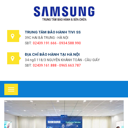
TRUNG TÂM BẢO HÀNH TIVI SS
39C HAI BÀ TRƯNG - HÀ NỘI
SĐT:
02439.191.666 - 0934.588.990
ĐỊA CHỈ BẢO HÀNH TẠI HÀ NỘI
34 ngõ 118/3 NGUYỄN KHÁNH TOÀN - CẦU GIẤY
SĐT:
02439.161.888 - 0965.663.787
Toggle
navigation