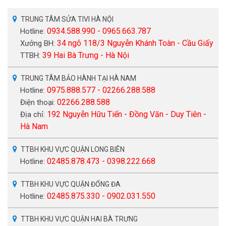
TRUNG TÂM SỬA TIVI HÀ NỘI
0934.588.990 - 0965.663.787
Hotline:
34 ngõ 118/3 Nguyễn Khánh Toàn - Cầu Giấy
Xưởng BH:
39 Hai Bà Trưng - Hà Nội
TTBH:
TRUNG TÂM BẢO HÀNH TẠI HÀ NAM
0975.888.577 - 02266.288.588
Hotline:
02266.288.588
Điện thoại:
192 Nguyễn Hữu Tiến - Đồng Văn - Duy Tiên -
Địa chỉ:
Hà Nam
TTBH KHU VỰC QUẬN LONG BIÊN
02485.878.473 - 0398.222.668
Hotline:
TTBH KHU VỰC QUẬN ĐỐNG ĐA
02485.875.330 - 0902.031.550
Hotline:
TTBH KHU VỰC QUẬN HAI BÀ TRƯNG