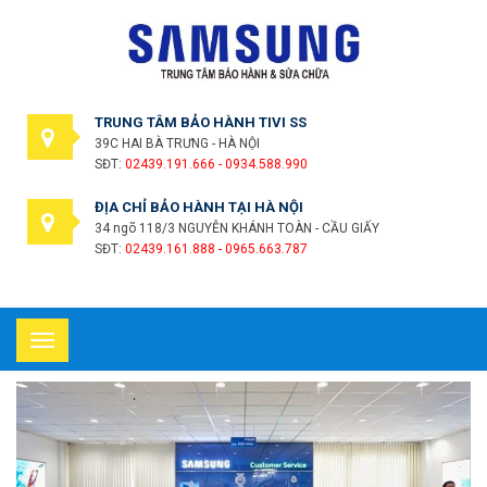
TRUNG TÂM BẢO HÀNH TIVI SS
39C HAI BÀ TRƯNG - HÀ NỘI
SĐT:
02439.191.666 - 0934.588.990
ĐỊA CHỈ BẢO HÀNH TẠI HÀ NỘI
34 ngõ 118/3 NGUYỄN KHÁNH TOÀN - CẦU GIẤY
SĐT:
02439.161.888 - 0965.663.787
Toggle
navigation